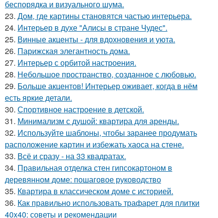
беспорядка и визуального шума.
23.
Дом, где картины становятся частью интерьера.
24.
Интерьер в духе "Алисы в стране Чудес".
25.
Винные акценты - для вдохновения и уюта.
26.
Парижская элегантность дома.
27.
Интерьер с орбитой настроения.
28.
Небольшое пространство, созданное с любовью.
29.
Больше акцентов! Интерьер оживает, когда в нём
есть яркие детали.
30.
Спортивное настроение в детской.
31.
Минимализм с душой: квартира для аренды.
32.
Используйте шаблоны, чтобы заранее продумать
расположение картин и избежать хаоса на стене.
33.
Всё и сразу - на 33 квадратах.
34.
Правильная отделка стен гипсокартоном в
деревянном доме: пошаговое руководство
35.
Квартира в классическом доме с историей.
36.
Как правильно использовать трафарет для плитки
40x40: советы и рекомендации