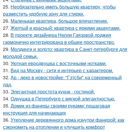
25.
Необязательно иметь большую квартиру, чтобы
разместить удобную зону для стирки.
26.
Маленькая квартира, большое впечатление.
27.
Желтый и красный: квартира с яркими акцентами.
28.
В проекте дизайнера Нелли Гаязовой лоджия
гармонично интегрирована в общее пространство.
29.
Молдинги и золото: квартира в Санкт-петербурге для
молодой семьи.
30.
Уютная евродвушка с восточными нотками.
31.
Вид на Москву - сити и интерьер с характером.
32.
Ар - деко в новостройке: "Гэтсби" на современный
лад.
33.
Элегантная простота кухни - гостиной.
34.
Однушка в Петербурге с мягкой элегантностью.
35.
Домик из фанеры своими руками: пошаговая
инструкция для начинающих
36.
Утепление деревянного дома изнутри фанерой: как
сэкономить на отоплении и улучшить комфорт