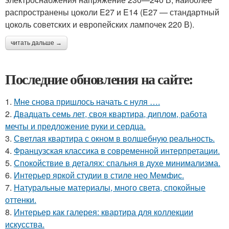
распространены цоколи E27 и E14 (E27 — стандартный
цоколь советских и европейских лампочек 220 В).
читать дальше →
Последние обновления на сайте:
1.
Мне снова пришлось начать с нуля ….
2.
Двадцать семь лет, своя квартира, диплом, работа
мечты и предложение руки и сердца.
3.
Светлая квартира с окном в волшебную реальность.
4.
Французская классика в современной интерпретации.
5.
Спокойствие в деталях: спальня в духе минимализма.
6.
Интерьер яркой студии в стиле нео Мемфис.
7.
Натуральные материалы, много света, спокойные
оттенки.
8.
Интерьер как галерея: квартира для коллекции
искусства.