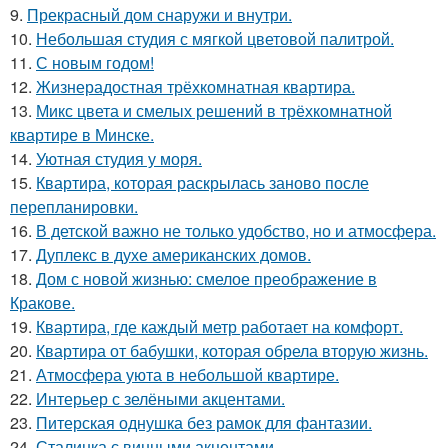
9.
Прекрасный дом снаружи и внутри.
10.
Небольшая студия с мягкой цветовой палитрой.
11.
С новым годом!
12.
Жизнерадостная трёхкомнатная квартира.
13.
Микс цвета и смелых решений в трёхкомнатной
квартире в Минске.
14.
Уютная студия у моря.
15.
Квартира, которая раскрылась заново после
перепланировки.
16.
В детской важно не только удобство, но и атмосфера.
17.
Дуплекс в духе американских домов.
18.
Дом с новой жизнью: смелое преображение в
Кракове.
19.
Квартира, где каждый метр работает на комфорт.
20.
Квартира от бабушки, которая обрела вторую жизнь.
21.
Атмосфера уюта в небольшой квартире.
22.
Интерьер с зелёными акцентами.
23.
Питерская однушка без рамок для фантазии.
24.
Сталинка с винными акцентами.