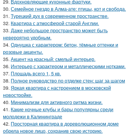
29.
Вдохновляющие кухонные фартуки.
30.
Семейное гнездо в Алма-ате: птицы, кот и свобода.
31.
Турецкий дух в современном пространстве.
32.
Квартира с атмосферой старой Англии.
33.
Даже небольшое пространство может быть
невероятно удобным.
34.
Однушка с характером: бетон, тёмные оттенки и
розовые акценты.
35.
Акцент на красный: смелый интерьер.
36.
Интерьер с характером и металлическими нотками.
37.
Площадь всего 1, 5 кв.
38.
Полное руководство по отделке стен: шаг за шагом
39.
Яркая квартира с настроением в московской
новостройке.
40.
Минимализм для активного ритма жизни.
41.
Какие ночные клубы и бары популярны среди
молодежи в Калининграде
42.
Просторная квартира в дореволюционном доме
обрела новое лицо, сохранив свою историю.