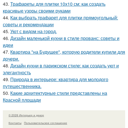
43.
Трафареты для плитки 10х10 см: как создать
красивые узоры своими руками
44.
Как выбрать трафарет для плитки прямоугольный:
советы и рекомендации
45.
Уют с видом на город.
46.
Дизайн маленькой кухни в стиле прованс: советы и
идеи
47.
Квартира "на Будущее", которую родители купили для
дочери.
48.
Дизайн кухни в парижском стиле: как создать уют и
элегантность
49.
Природа в интерьере: квартира для молодого
путешественника.
50.
Какие архитектурные стили представлены на
Красной площади
© 2026 Интерьер и декор
Контакты
Пользовательское соглашение