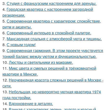
3.
Студия с французским настроением для аренды.
4.
Городская квартира с настроением загородной
резиденции.
5.
Современная квартира с характером: спокойствие,
ритм и акценты.
6.
Современный интерьер в спокойной палитре.
7.
Мансардная спальня с атмосферой уюта и тишины.
8.
С новым годом!
9.
Современная гармония. В этом проекте чувствуется
тонкий баланс между уютом и функциональностью.
10.
Люстры и светильники из макраме.
11.
Микс цвета и смелых решений в трёхкомнатной
квартире в Минске.
12.
Неочевидная красота сложных решений в Москве -
сити.
13.
Небольшая, но невероятно уютная квартира 1974
года постройки.
14.
Вдохновение в деталях.
15.
Ванная с характером: зелень, золото и красный