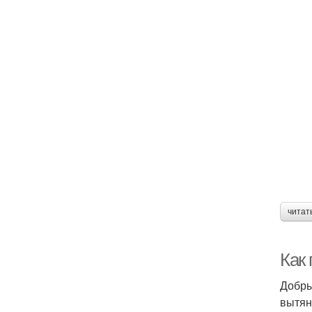
читат
Как
Добры
вытян