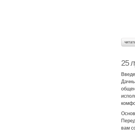
читат
25 л
Введ
Дачны
общен
испол
комфо
Основ
Перед
вам с