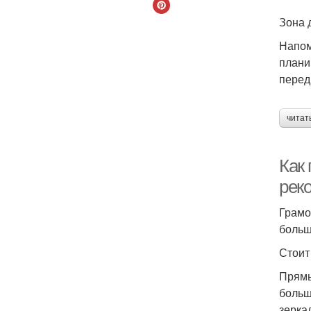
Зона 
Напом
плани
передн
читат
Как
рек
Грамо
больш
Стоит
Прямы
больш
зерка