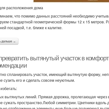
для расположения дома
инаем, что помимо данных расстояний необходимо учитыва
руем стандартной геометрической формы 12 х 15 метров. Ра
ей посадкой, т.е. ближе к калитке.
ь дальше →
 превратить вытянутый участок в комфорт
омендации
тно спланировать участок, имеющий вытянутую форму, не
е сузить его и сделать совсем неуютным.
 избегать:
х вытянутых линий. Прямая дорожка, пролегающая через ве
е сужать пространство.Любой симметрии. Цветники вдоль 
льно отображенные элементы еще больше подчеркнут выт