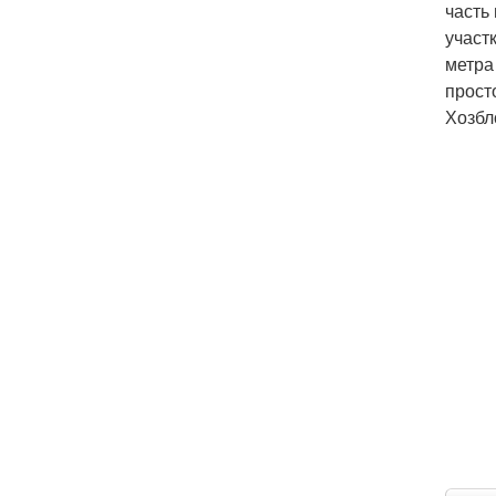
часть
участ
метра
прост
Хозбл