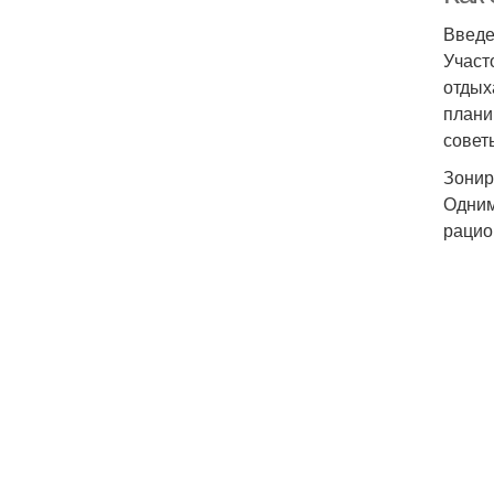
Введ
Участ
отдых
плани
совет
Зонир
Одним
рацио