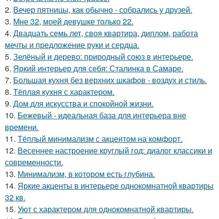
2.
Вечер пятницы, как обычно - собрались у друзей.
3.
Мне 32, моей девушке только 22.
4.
Двадцать семь лет, своя квартира, диплом, работа
мечты и предложение руки и сердца.
5.
Зелёный и дерево: природный союз в интерьере.
6.
Яркий интерьер для себя: Сталинка в Самаре.
7.
Большая кухня без верхних шкафов - воздух и стиль.
8.
Тёплая кухня с характером.
9.
Дом для искусства и спокойной жизни.
10.
Бежевый - идеальная база для интерьера вне
времени.
11.
Тёплый минимализм с акцентом на комфорт.
12.
Весеннее настроение круглый год: диалог классики и
современности.
13.
Минимализм, в котором есть глубина.
14.
Яркие акценты в интерьере однокомнатной квартиры
32 кв.
15.
Уют с характером для однокомнатной квартиры.