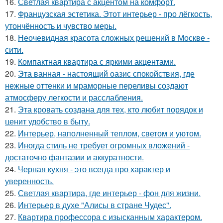
16.
Светлая квартира с акцентом на комфорт.
17.
Французская эстетика. Этот интерьер - про лёгкость,
утончённость и чувство меры.
18.
Неочевидная красота сложных решений в Москве -
сити.
19.
Компактная квартира с яркими акцентами.
20.
Эта ванная - настоящий оазис спокойствия, где
нежные оттенки и мраморные переливы создают
атмосферу легкости и расслабления.
21.
Эта кровать создана для тех, кто любит порядок и
ценит удобство в быту.
22.
Интерьер, наполненный теплом, светом и уютом.
23.
Иногда стиль не требует огромных вложений -
достаточно фантазии и аккуратности.
24.
Черная кухня - это всегда про характер и
уверенность.
25.
Светлая квартира, где интерьер - фон для жизни.
26.
Интерьер в духе "Алисы в стране Чудес".
27.
Квартира профессора с изысканным характером.