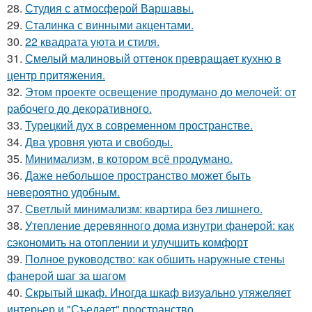
28.
Студия с атмосферой Варшавы.
29.
Сталинка с винными акцентами.
30.
22 квадрата уюта и стиля.
31.
Смелый малиновый оттенок превращает кухню в
центр притяжения.
32.
Этом проекте освещение продумано до мелочей: от
рабочего до декоративного.
33.
Турецкий дух в современном пространстве.
34.
Два уровня уюта и свободы.
35.
Минимализм, в котором всё продумано.
36.
Даже небольшое пространство может быть
невероятно удобным.
37.
Светлый минимализм: квартира без лишнего.
38.
Утепление деревянного дома изнутри фанерой: как
сэкономить на отоплении и улучшить комфорт
39.
Полное руководство: как обшить наружные стены
фанерой шаг за шагом
40.
Скрытый шкаф. Иногда шкаф визуально утяжеляет
интерьер и "Съедает" пространство.