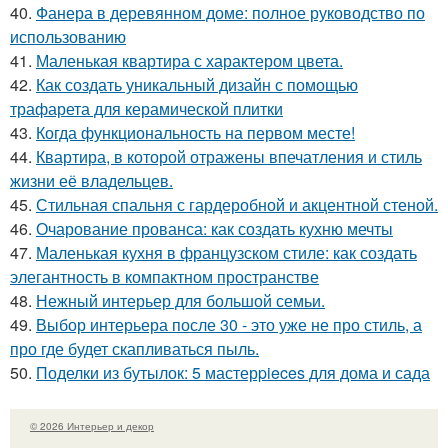
40.
Фанера в деревянном доме: полное руководство по
использованию
41.
Маленькая квартира с характером цвета.
42.
Как создать уникальный дизайн с помощью
трафарета для керамической плитки
43.
Когда функциональность на первом месте!
44.
Квартира, в которой отражены впечатления и стиль
жизни её владельцев.
45.
Стильная спальня с гардеробной и акцентной стеной.
46.
Очарование прованса: как создать кухню мечты
47.
Маленькая кухня в французском стиле: как создать
элегантность в компактном пространстве
48.
Нежный интерьер для большой семьи.
49.
Выбор интерьера после 30 - это уже не про стиль, а
про где будет скапливаться пыль.
50.
Поделки из бутылок: 5 мастерpieces для дома и сада
© 2026 Интерьер и декор