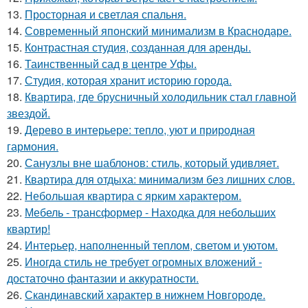
13.
Просторная и светлая спальня.
14.
Современный японский минимализм в Краснодаре.
15.
Контрастная студия, созданная для аренды.
16.
Таинственный сад в центре Уфы.
17.
Студия, которая хранит историю города.
18.
Квартира, где брусничный холодильник стал главной
звездой.
19.
Дерево в интерьере: тепло, уют и природная
гармония.
20.
Санузлы вне шаблонов: стиль, который удивляет.
21.
Квартира для отдыха: минимализм без лишних слов.
22.
Небольшая квартира с ярким характером.
23.
Мебель - трансформер - Находка для небольших
квартир!
24.
Интерьер, наполненный теплом, светом и уютом.
25.
Иногда стиль не требует огромных вложений -
достаточно фантазии и аккуратности.
26.
Скандинавский характер в нижнем Новгороде.