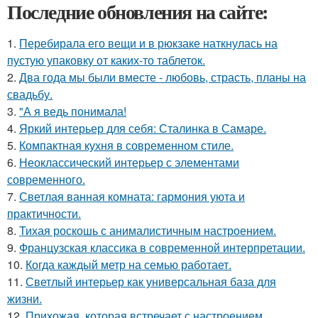
Последние обновления на сайте:
1.
Перебирала его вещи и в рюкзаке наткнулась на
пустую упаковку от каких-то таблеток.
2.
Два года мы были вместе - любовь, страсть, планы на
свадьбу.
3.
"А я ведь понимала!
4.
Яркий интерьер для себя: Сталинка в Самаре.
5.
Компактная кухня в современном стиле.
6.
Неоклассический интерьер с элементами
современного.
7.
Светлая ванная комната: гармония уюта и
практичности.
8.
Тихая роскошь с анималистичным настроением.
9.
Французская классика в современной интерпретации.
10.
Когда каждый метр на семью работает.
11.
Светлый интерьер как универсальная база для
жизни.
12.
Прихожая, которая встречает с настроением.