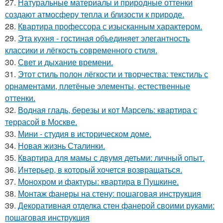
27.
Натуральные материалы и природные оттенки
создают атмосферу тепла и близости к природе.
28.
Квартира профессора с изысканным характером.
29.
Эта кухня - гостиная объединяет элегантность
классики и лёгкость современного стиля.
30.
Свет и дыхание времени.
31.
Этот стиль полон лёгкости и творчества: текстиль с
орнаментами, плетёные элементы, естественные
оттенки.
32.
Водная гладь, березы и кот Марсель: квартира с
террасой в Москве.
33.
Мини - студия в историческом доме.
34.
Новая жизнь Сталинки.
35.
Квартира для мамы с двумя детьми: личный опыт.
36.
Интерьер, в который хочется возвращаться.
37.
Монохром и фактуры: квартира в Пушкине.
38.
Монтаж фанеры на стену: пошаговая инструкция
39.
Декоративная отделка стен фанерой своими руками:
пошаговая инструкция