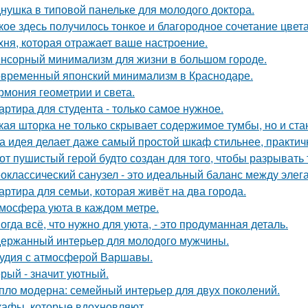
нушка в типовой панельке для молодого доктора.
кое здесь получилось тонкое и благородное сочетание цвета
хня, которая отражает ваше настроение.
нсорный минимализм для жизни в большом городе.
временный японский минимализм в Краснодаре.
рмония геометрии и света.
артира для студента - только самое нужное.
кая шторка не только скрывает содержимое тумбы, но и ст
а идея делает даже самый простой шкаф стильнее, практичне
от пушистый герой будто создан для того, чтобы разрывать
оклассический санузел - это идеальный баланс между эле
артира для семьи, которая живёт на два города.
мосфера уюта в каждом метре.
огда всё, что нужно для уюта, - это продуманная деталь.
ержанный интерьер для молодого мужчины.
удия с атмосферой Варшавы.
рый - значит уютный.
пло модерна: семейный интерьер для двух поколений.
афы, которые вдохновляют.