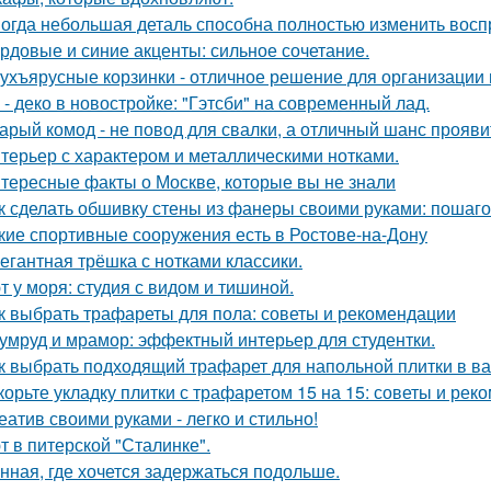
огда небольшая деталь способна полностью изменить восп
рдовые и синие акценты: сильное сочетание.
ухъярусные корзинки - отличное решение для организации 
 - деко в новостройке: "Гэтсби" на современный лад.
арый комод - не повод для свалки, а отличный шанс прояв
терьер с характером и металлическими нотками.
тересные факты о Москве, которые вы не знали
к сделать обшивку стены из фанеры своими руками: пошаг
кие спортивные сооружения есть в Ростове-на-Дону
егантная трёшка с нотками классики.
т у моря: студия с видом и тишиной.
к выбрать трафареты для пола: советы и рекомендации
умруд и мрамор: эффектный интерьер для студентки.
к выбрать подходящий трафарет для напольной плитки в в
корьте укладку плитки с трафаретом 15 на 15: советы и рек
еатив своими руками - легко и стильно!
т в питерской "Сталинке".
нная, где хочется задержаться подольше.