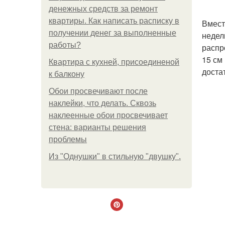
денежных средств за ремонт
квартиры. Как написать расписку в
Вмест
получении денег за выполненные
недел
работы?
распр
15 см
Квартира с кухней, присоединеной
доста
к балкону
Обои просвечивают после
наклейки, что делать. Сквозь
наклеенные обои просвечивает
стена: варианты решения
проблемы
Из "Однушки" в стильную "двушку".