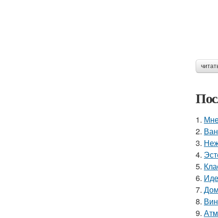
читат
Пос
1.
Мне
2.
Ван
3.
Неж
4.
Эст
5.
Кла
6.
Иде
7.
Дом
8.
Вин
9.
Атм