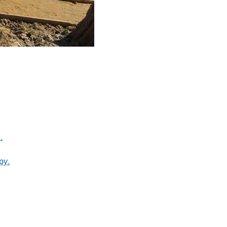
.
ру.