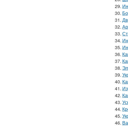
29.
Ин
30.
Бо
31.
Дв
32.
Ар
33.
Ст
34.
Ин
35.
Ин
36.
Ка
37.
Ка
38.
Эл
39.
Ую
40.
Ка
41.
Из
42.
Ка
43.
Ус
44.
Кр
45.
Ую
46.
Ва