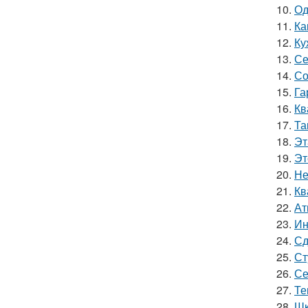
10.
Од
11.
Ка
12.
Ку
13.
Се
14.
Со
15.
Га
16.
Кв
17.
Та
18.
Эт
19.
Эт
20.
Не
21.
Кв
22.
Ат
23.
Ин
24.
Сд
25.
Ст
26.
Се
27.
Те
28.
Шк