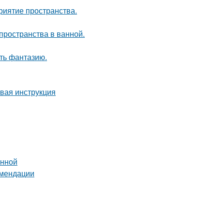
риятие пространства.
пространства в ванной.
ить фантазию.
овая инструкция
анной
омендации