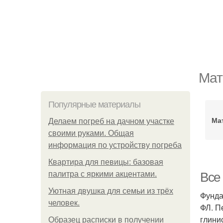
Мат
Популярные материалы
Ма
Делаем погреб на дачном участке
своими руками. Общая
информация по устройству погреба
Квартира для певицы: базовая
палитра с яркими акцентами.
Все
Уютная двушка для семьи из трёх
Фунда
человек.
ФЛ. П
глини
Образец расписки в получении