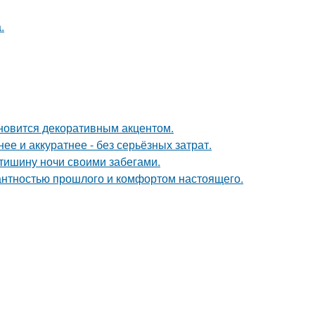
.
ановится декоративным акцентом.
е и аккуратнее - без серьёзных затрат.
 тишину ночи своими забегами.
гантностью прошлого и комфортом настоящего.