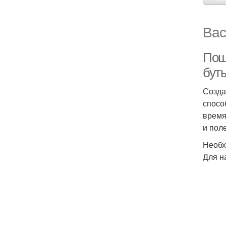
Вас
Пош
бут
Созда
спосо
время
и пол
Необх
Для н