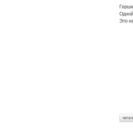
Горшк
Одной
Это н
читат