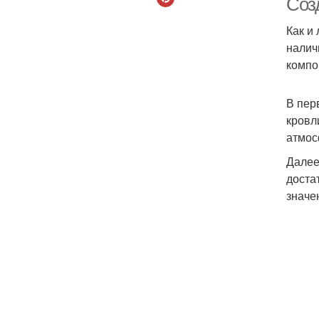
Соз
Как и
налич
компо
В пер
кровл
атмос
Далее
доста
значе