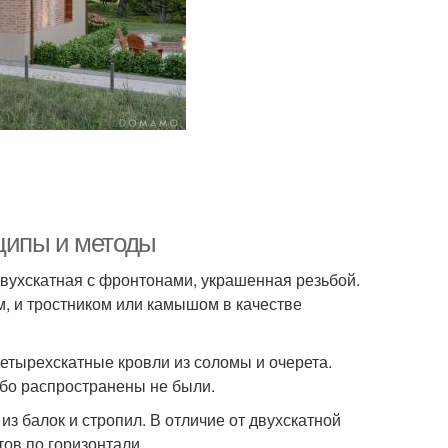
ципы и методы
ухскатная с фронтонами, украшенная резьбой.
м, и тростником или камышом в качестве
 четырехскатные кровли из соломы и очерета.
обо распространены не были.
з балок и стропил. В отличие от двухскатной
тов по горизонтали.