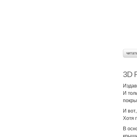
читат
3D 
Издав
И тол
покры
И вот
Хотя 
В осн
крыши