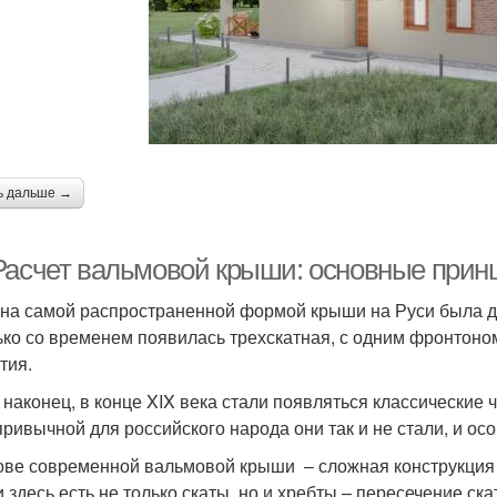
ь дальше →
Расчет вальмовой крыши: основные прин
на самой распространенной формой крыши на Руси была дв
ько со временем появилась трехскатная, с одним фронтоно
тия.
, наконец, в конце XIX века стали появляться классические
привычной для российского народа они так и не стали, и ос
ове современной вальмовой крыши – сложная конструкция и
 здесь есть не только скаты, но и хребты – пересечение ска