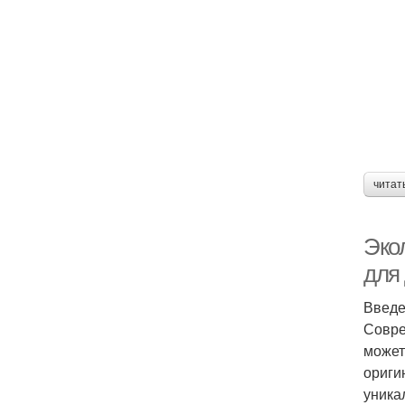
читат
Эко
для
Введ
Совре
может
ориги
уника