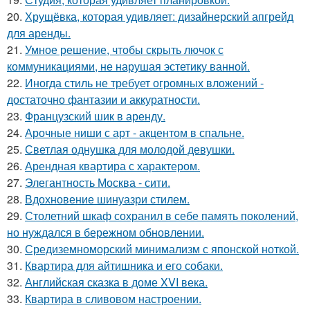
20.
Хрущёвка, которая удивляет: дизайнерский апгрейд
для аренды.
21.
Умное решение, чтобы скрыть лючок с
коммуникациями, не нарушая эстетику ванной.
22.
Иногда стиль не требует огромных вложений -
достаточно фантазии и аккуратности.
23.
Французский шик в аренду.
24.
Арочные ниши с арт - акцентом в спальне.
25.
Светлая однушка для молодой девушки.
26.
Арендная квартира с характером.
27.
Элегантность Москва - сити.
28.
Вдохновение шинуазри стилем.
29.
Столетний шкаф сохранил в себе память поколений,
но нуждался в бережном обновлении.
30.
Средиземноморский минимализм с японской ноткой.
31.
Квартира для айтишника и его собаки.
32.
Английская сказка в доме XVI века.
33.
Квартира в сливовом настроении.