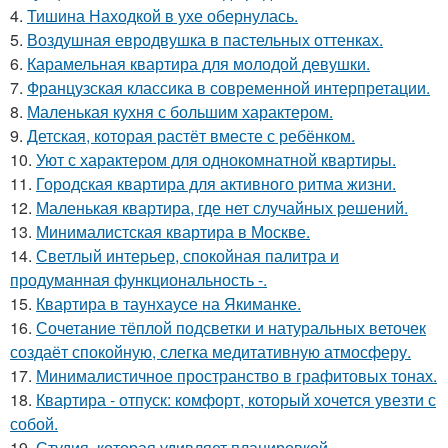
4.
Тишина Находкой в ухе обернулась.
5.
Воздушная евродвушка в пастельных оттенках.
6.
Карамельная квартира для молодой девушки.
7.
Французская классика в современной интерпретации.
8.
Маленькая кухня с большим характером.
9.
Детская, которая растёт вместе с ребёнком.
10.
Уют с характером для однокомнатной квартиры.
11.
Городская квартира для активного ритма жизни.
12.
Маленькая квартира, где нет случайных решений.
13.
Минималистская квартира в Москве.
14.
Светлый интерьер, спокойная палитра и
продуманная функциональность -.
15.
Квартира в таунхаусе на Якиманке.
16.
Сочетание тёплой подсветки и натуральных веточек
создаёт спокойную, слегка медитативную атмосферу.
17.
Минималистичное пространство в графитовых тонах.
18.
Квартира - отпуск: комфорт, который хочется увезти с
собой.
19.
Студия, которая удивляет планировкой.