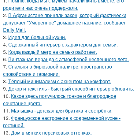
1.
Помню, когда мы с мужем начали жить вместе, его
родители нас очень поддержали.
2.
В Афганистане приняли закон, который фактически
допускает "Умеренное" домашнее насилие, сообщает
Daily Mail.
3.
Идея для большой кухни.
4.
Сдержанный интерьер с характером для семьи.
5.
Когда каждый метр на семью работает.
6.
Винтажная веранда с атмосферой неспешного лета.
7.
Спальня в бирюзовой палитре: пространство
спокойствия и гармонии.
8.
Тёплый минимализм с акцентом на комфорт.
9.
Декор и текстиль - быстрый способ интерьер обновить.
10.
Какое здесь получилось тонкое и благородное
сочетание цвета.
11.
Малышка - детская для братика и сестрёнки.
12.
Французское настроение в современной кухне -
гостиной.
13.
Дом в мягких персиковых оттенках.