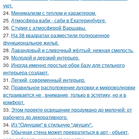
уют.
24.
Минимализм с теплом и характером.
25.
Атмосфера ваби - саби в Екатеринбурге.
26.
Студия с атмосферой Варшавы.
27.
На 38 квадратах разместили полноценное
функциональное жильё.
28.
Лавандовый и сливочный жёлтый: нежная смелость.
29.
Молодой и дерзкий интерьер.
30.
Иногда именно простые обои базу для стильного
интерьера создают.
31.
Легкий, современный интерьер.
32.
Правильное расположение духовки и микроволновки
встраивается не , внимание, только в эстетику, но и в
комфорт.
33.
Этом проекте освещение продумано до мелочей: от
рабочего до декоративного.
34.
Из "Однушки" в стильную "двушку".
35.
Обычная стена может превратиться в арт - объект,