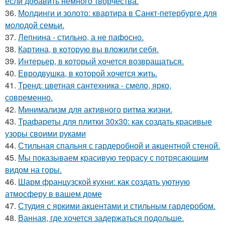
если добавить немного творчества.
36.
Молдинги и золото: квартира в Санкт-петербурге для
молодой семьи.
37.
Лепнина - стильно, а не пафосно.
38.
Картина, в которую вы вложили себя.
39.
Интерьер, в который хочется возвращаться.
40.
Евродвушка, в которой хочется жить.
41.
Тренд: цветная сантехника - смело, ярко,
современно.
42.
Минимализм для активного ритма жизни.
43.
Трафареты для плитки 30х30: как создать красивые
узоры своими руками
44.
Стильная спальня с гардеробной и акцентной стеной.
45.
Мы показываем красивую террасу с потрясающим
видом на горы.
46.
Шарм французской кухни: как создать уютную
атмосферу в вашем доме
47.
Студия с яркими акцентами и стильным гардеробом.
48.
Ванная, где хочется задержаться подольше.