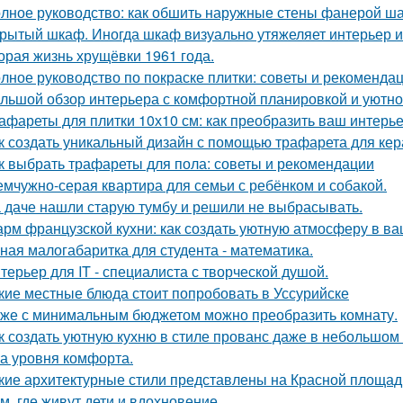
лное руководство: как обшить наружные стены фанерой ша
рытый шкаф. Иногда шкаф визуально утяжеляет интерьер и
орая жизнь хрущёвки 1961 года.
лное руководство по покраске плитки: советы и рекоменда
льшой обзор интерьера с комфортной планировкой и уютн
афареты для плитки 10х10 см: как преобразить ваш интерь
к создать уникальный дизайн с помощью трафарета для кер
к выбрать трафареты для пола: советы и рекомендации
мчужно-серая квартира для семьи с ребёнком и собакой.
 даче нашли старую тумбу и решили не выбрасывать.
рм французской кухни: как создать уютную атмосферу в в
ная малогабаритка для студента - математика.
терьер для IT - специалиста с творческой душой.
кие местные блюда стоит попробовать в Уссурийске
же с минимальным бюджетом можно преобразить комнату.
к создать уютную кухню в стиле прованс даже в небольшом
а уровня комфорта.
кие архитектурные стили представлены на Красной площад
м, где живут дети и вдохновение.