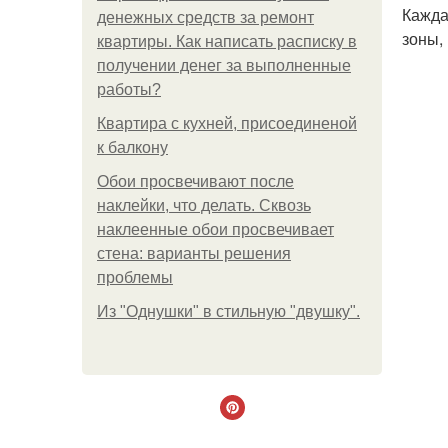
Кажда
денежных средств за ремонт
зоны,
квартиры. Как написать расписку в
получении денег за выполненные
работы?
Квартира с кухней, присоединеной
к балкону
Обои просвечивают после
наклейки, что делать. Сквозь
наклеенные обои просвечивает
стена: варианты решения
проблемы
Из "Однушки" в стильную "двушку".