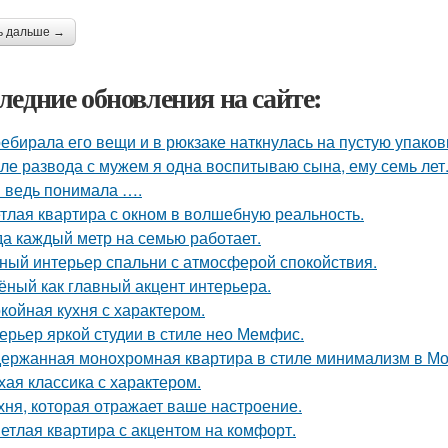
ь дальше →
ледние обновления на сайте:
ебирала его вещи и в рюкзаке наткнулась на пустую упаковку
ле развода с мужем я одна воспитываю сына, ему семь лет
я ведь понимала ….
тлая квартира с окном в волшебную реальность.
да каждый метр на семью работает.
ный интерьер спальни с атмосферой спокойствия.
ёный как главный акцент интерьера.
койная кухня с характером.
ерьер яркой студии в стиле нео Мемфис.
ержанная монохромная квартира в стиле минимализм в Мо
хая классика с характером.
хня, которая отражает ваше настроение.
етлая квартира с акцентом на комфорт.