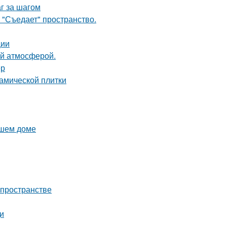
г за шагом
 "Съедает" пространство.
ции
ой атмосферой.
ер
амической плитки
ашем доме
 пространстве
и