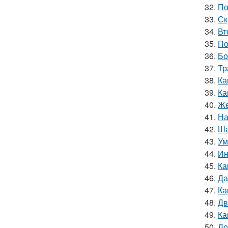
32.
По
33.
Ск
34.
Вт
35.
По
36.
Бо
37.
Тр
38.
Ка
39.
Ка
40.
Же
41.
На
42.
Ша
43.
Ум
44.
Ин
45.
Ка
46.
Да
47.
Ка
48.
Дв
49.
Ка
50.
До