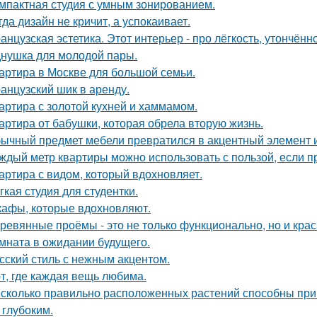
мпактная студия с умным зонированием.
гда дизайн не кричит, а успокаивает.
анцузская эстетика. Этот интерьер - про лёгкость, утончённ
нушка для молодой пары.
артира в Москве для большой семьи.
анцузский шик в аренду.
артира с золотой кухней и хаммамом.
артира от бабушки, которая обрела вторую жизнь.
ычный предмет мебели превратился в акцентный элемент 
ждый метр квартиры можно использовать с пользой, если 
артира с видом, который вдохновляет.
гкая студия для студентки.
афы, которые вдохновляют.
ревянные проёмы - это не только функционально, но и крас
мната в ожидании будущего.
сский стиль с нежным акцентом.
т, где каждая вещь любима.
сколько правильно расположенных растений способны прив
 глубоким.