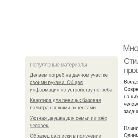
Мно
Сти
Популярные материалы
про
Делаем погреб на дачном участке
Введ
своими руками. Общая
Совре
информация по устройству погреба
наших
Квартира для певицы: базовая
челов
палитра с яркими акцентами.
задач
Уютная двушка для семьи из трёх
человек.
Плани
Одним
Образец расписки в получении