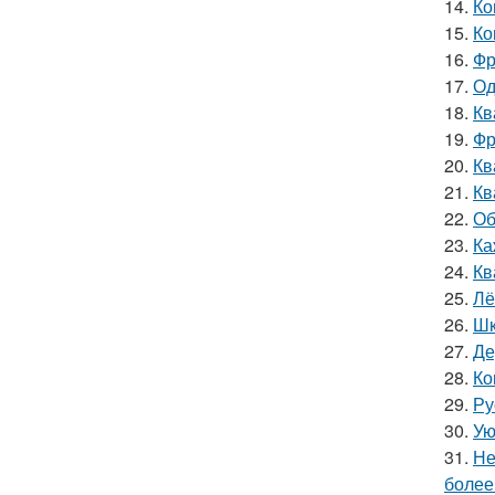
14.
Ко
15.
Ко
16.
Фр
17.
Од
18.
Кв
19.
Фр
20.
Кв
21.
Кв
22.
Об
23.
Ка
24.
Кв
25.
Лё
26.
Шк
27.
Де
28.
Ко
29.
Ру
30.
Ую
31.
Не
более