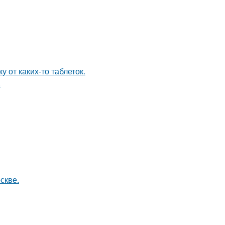
 от каких-то таблеток.
.
скве.