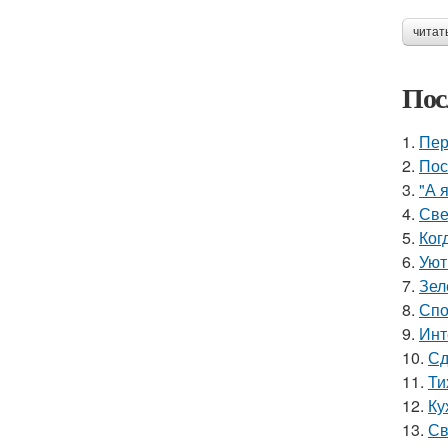
читат
Пос
1.
Пер
2.
Пос
3.
"А 
4.
Све
5.
Ког
6.
Уют
7.
Зел
8.
Спо
9.
Инт
10.
Сд
11.
Ти
12.
Ку
13.
Св