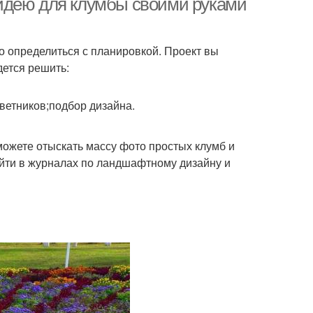
идею для клумбы своими руками
о определиться с планировкой. Проект вы
дется решить:
ветников;подбор дизайна.
можете отыскать массу фото простых клумб и
йти в журналах по ландшафтному дизайну и