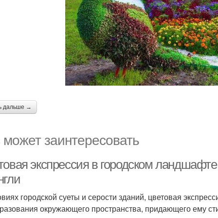
ь дальше →
 может заинтересовать
товая экспрессия в городском ландшафте:
нгли
овиях городской суеты и серости зданий, цветовая экспре
разования окружающего пространства, придающего ему стил