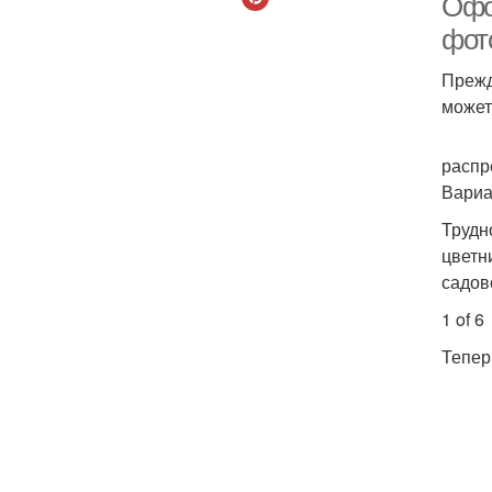
Офо
фот
Прежд
может
распр
Вариа
Трудн
цветн
садов
1 of 6
Тепер