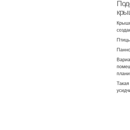
Под
кры
Крышк
созда
Птицы
Панно
Вариа
помещ
плани
Такая
усидч