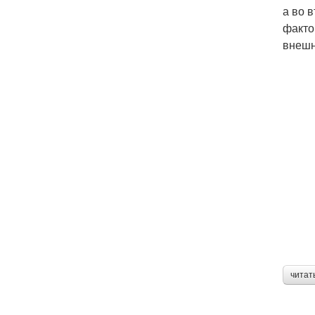
а во 
факто
внешн
читат