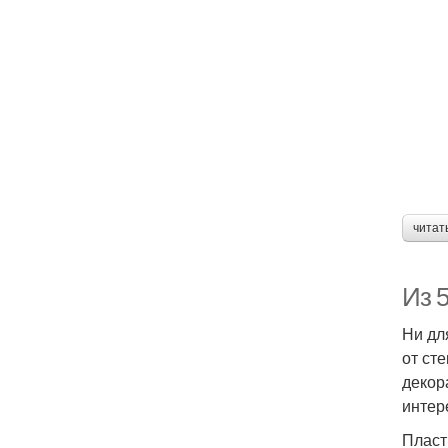
читат
Из 5
Ни дл
от ст
декор
интер
Пласт