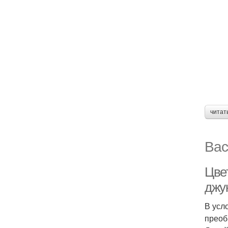
читат
Вас
Цве
джу
В усл
преоб