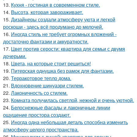
13.
Кухня - гостиная в современном стиле.
14.
Высота, которая завораживает.
15.
Дизайнеры создали атмосферу уюта и легкой
роскоши - здесь всё продумано до мелочей.
16.
Иногда стиль не требует огромных вложений -
достаточно фантазии и аккуратности.
17.
Цвет против серости: квартира для семьи с двумя
дочерьми.
18.
Цвета, на которые стоит решиться!
19.
Питерская однушка без рамок для фантазии.
20.
Терракотовое тепло дома.
21.
Вдохновение шинуазри стилем.
22.
Лаконичность со стилем.
23.
Комната получилась светлой, нежной и очень уютной.
24.
Белоснежные фасады и лаконичные линии
ощущение простора создают.
25.
Иногда одна небольшая деталь способна изменить
атмосферу целого пространства.
26.
Минимализм с душой: квартира для аренды.