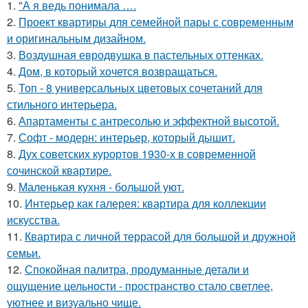
1.
"А я ведь понимала ….
2.
Проект квартиры для семейной пары с современным
и оригинальным дизайном.
3.
Воздушная евродвушка в пастельных оттенках.
4.
Дом, в который хочется возвращаться.
5.
Топ - 8 универсальных цветовых сочетаний для
стильного интерьера.
6.
Апартаменты с антресолью и эффектной высотой.
7.
Софт - модерн: интерьер, который дышит.
8.
Дух советских курортов 1930-х в современной
сочинской квартире.
9.
Маленькая кухня - большой уют.
10.
Интерьер как галерея: квартира для коллекции
искусства.
11.
Квартира с личной террасой для большой и дружной
семьи.
12.
Спокойная палитра, продуманные детали и
ощущение цельности - пространство стало светлее,
уютнее и визуально чище.