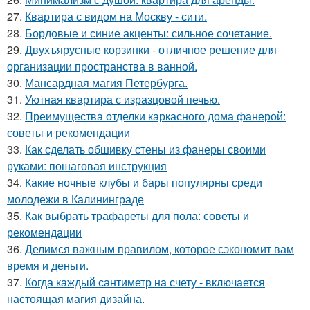
27.
Квартира с видом на Москву - сити.
28.
Бордовые и синие акценты: сильное сочетание.
29.
Двухъярусные корзинки - отличное решение для
организации пространства в ванной.
30.
Мансардная магия Петербурга.
31.
Уютная квартира с изразцовой печью.
32.
Преимущества отделки каркасного дома фанерой:
советы и рекомендации
33.
Как сделать обшивку стены из фанеры своими
руками: пошаговая инструкция
34.
Какие ночные клубы и бары популярны среди
молодежи в Калининграде
35.
Как выбрать трафареты для пола: советы и
рекомендации
36.
Делимся важным правилом, которое сэкономит вам
время и деньги.
37.
Когда каждый сантиметр на счету - включается
настоящая магия дизайна.