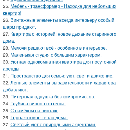
25.
Мебель - трансформер - Находка для небольших
квартир!
26.
Винтажные элементы всегда интерьеру особый
шарм придают.
27.
Квартира с историей: новое дыхание старинного
дома.
28.
Мелочи решают всё - особенно в интерьере.
29.
Маленькая студия с большим характером.
30.
Уютная однокомнатная квартира для посуточной
аренды.
31.
Пространство для семьи: уют, свет и движение.
32.
Лепные элементы выразительности и характера
добавляют.
33.
Питерская однушка без компромиссов.
34.
Глубина винного оттенка.
35.
С намёком на винтаж.
36.
Терракотовое тепло дома.
37.
Светлый уют с природными акцентами.