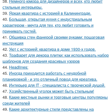
38.
Немного юмора для дизайнеров и всех, кто любит
стильные интерьеры.
39.
Яркая квартира с историей в Калининграде.
40.
Большая, открытая кухня с индустриальным
характером - мечта для тех, кто любит готовить и
принимать гостей.
41.
Обшивка стен фанерой своими руками: пошаговая
инструкция
42.
Уют с историей: квартира в доме 1930-х годов.
43.
Трафарет для декора плитки: как использовать набор
шаблонов для создания красивых узоров
44.
Headlines:
45.
Иногда приходится работать с неудобной
планировкой - и это отличный повод для креатива.
46.
Интерьер для IT - специалиста с творческой душой.
47.
Хозяйственный уголок может быть стильным!
48.
Какие местные рынки и торговые центры популярны
среди жителей
49.
Какие архитектурные стили представлены на