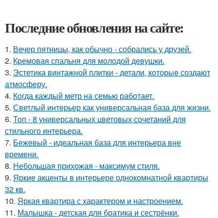
Последние обновления на сайте:
1.
Вечер пятницы, как обычно - собрались у друзей.
2.
Кремовая спальня для молодой девушки.
3.
Эстетика винтажной плитки - детали, которые создают
атмосферу.
4.
Когда каждый метр на семью работает.
5.
Светлый интерьер как универсальная база для жизни.
6.
Топ - 8 универсальных цветовых сочетаний для
стильного интерьера.
7.
Бежевый - идеальная база для интерьера вне
времени.
8.
Небольшая прихожая - максимум стиля.
9.
Яркие акценты в интерьере однокомнатной квартиры
32 кв.
10.
Яркая квартира с характером и настроением.
11.
Малышка - детская для братика и сестрёнки.