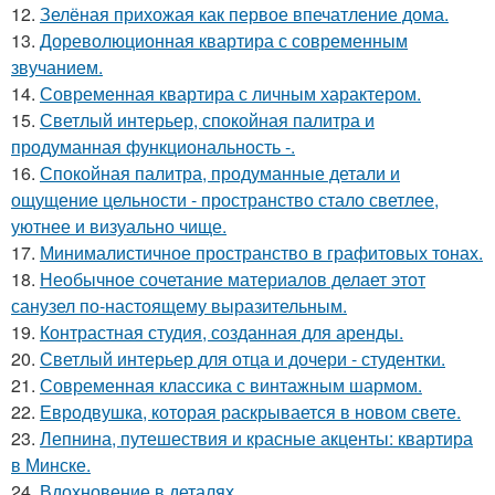
12.
Зелёная прихожая как первое впечатление дома.
13.
Дореволюционная квартира с современным
звучанием.
14.
Современная квартира с личным характером.
15.
Светлый интерьер, спокойная палитра и
продуманная функциональность -.
16.
Спокойная палитра, продуманные детали и
ощущение цельности - пространство стало светлее,
уютнее и визуально чище.
17.
Минималистичное пространство в графитовых тонах.
18.
Необычное сочетание материалов делает этот
санузел по-настоящему выразительным.
19.
Контрастная студия, созданная для аренды.
20.
Светлый интерьер для отца и дочери - студентки.
21.
Современная классика с винтажным шармом.
22.
Евродвушка, которая раскрывается в новом свете.
23.
Лепнина, путешествия и красные акценты: квартира
в Минске.
24.
Вдохновение в деталях.