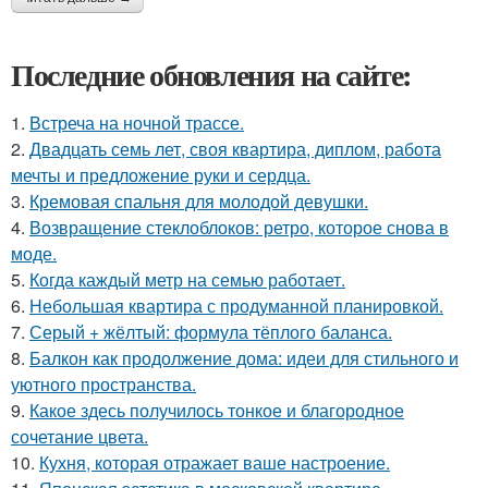
Последние обновления на сайте:
1.
Встреча на ночной трассе.
2.
Двадцать семь лет, своя квартира, диплом, работа
мечты и предложение руки и сердца.
3.
Кремовая спальня для молодой девушки.
4.
Возвращение стеклоблоков: ретро, которое снова в
моде.
5.
Когда каждый метр на семью работает.
6.
Небольшая квартира с продуманной планировкой.
7.
Серый + жёлтый: формула тёплого баланса.
8.
Балкон как продолжение дома: идеи для стильного и
уютного пространства.
9.
Какое здесь получилось тонкое и благородное
сочетание цвета.
10.
Кухня, которая отражает ваше настроение.