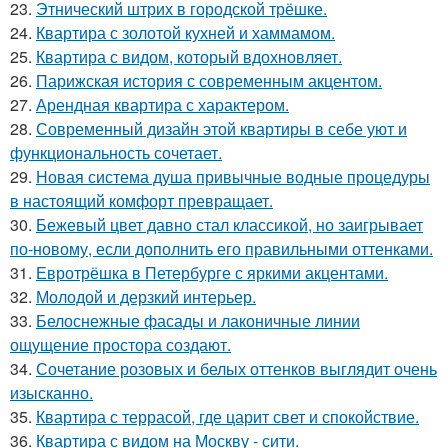
23.
Этнический штрих в городской трёшке.
24.
Квартира с золотой кухней и хаммамом.
25.
Квартира с видом, который вдохновляет.
26.
Парижская история с современным акцентом.
27.
Арендная квартира с характером.
28.
Современный дизайн этой квартиры в себе уют и
функциональность сочетает.
29.
Новая система душа привычные водные процедуры
в настоящий комфорт превращает.
30.
Бежевый цвет давно стал классикой, но заигрывает
по-новому, если дополнить его правильными оттенками.
31.
Евротрёшка в Петербурге с яркими акцентами.
32.
Молодой и дерзкий интерьер.
33.
Белоснежные фасады и лаконичные линии
ощущение простора создают.
34.
Сочетание розовых и белых оттенков выглядит очень
изысканно.
35.
Квартира с террасой, где царит свет и спокойствие.
36.
Квартира с видом на Москву - сити.