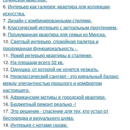
6.
Интерьер как галерея: квартира для коллекции
искусства.
7.
Дизайн с комбинированными стилями.
8.
Классический интерьер с актуальным прочтением.
9.
Продуманная квартира для семьи из Минска.
10.
Светлый интерьер, спокойная палитра и
продуманная функциональность -.
11.
Яркий интерьер квартиры в сталинке.
12.
На площади всего 32 кв.
13.
Однушка, от которой не хочется уезжать.
14.
Неоклассический санузел - это идеальный баланс
между элегантностью прошлого и комфортом
настоящего.
15.
Африканские мотивы в городской квартире.
16.
Бюджетный ремонт реально -!
17.
Это решение - спасение для тех, кто устал от
беспорядка и визуального шума.
18.
Интерьер с нотами сказки.