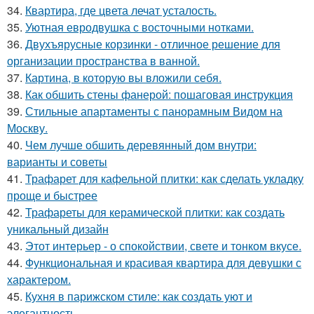
34.
Квартира, где цвета лечат усталость.
35.
Уютная евродвушка с восточными нотками.
36.
Двухъярусные корзинки - отличное решение для
организации пространства в ванной.
37.
Картина, в которую вы вложили себя.
38.
Как обшить стены фанерой: пошаговая инструкция
39.
Стильные апартаменты с панорамным Видом на
Москву.
40.
Чем лучше обшить деревянный дом внутри:
варианты и советы
41.
Трафарет для кафельной плитки: как сделать укладку
проще и быстрее
42.
Трафареты для керамической плитки: как создать
уникальный дизайн
43.
Этот интерьер - о спокойствии, свете и тонком вкусе.
44.
Функциональная и красивая квартира для девушки с
характером.
45.
Кухня в парижском стиле: как создать уют и
элегантность