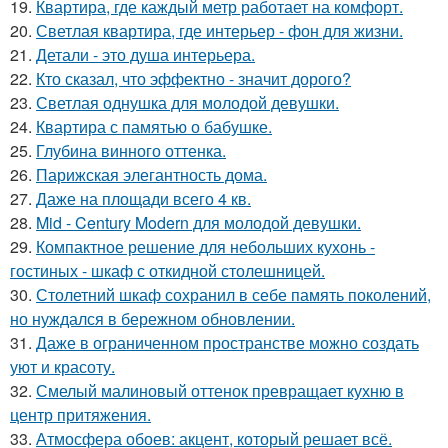
19.
Квартира, где каждый метр работает на комфорт.
20.
Светлая квартира, где интерьер - фон для жизни.
21.
Детали - это душа интерьера.
22.
Кто сказал, что эффектно - значит дорого?
23.
Светлая однушка для молодой девушки.
24.
Квартира с памятью о бабушке.
25.
Глубина винного оттенка.
26.
Парижская элегантность дома.
27.
Даже на площади всего 4 кв.
28.
Mid - Century Modern для молодой девушки.
29.
Компактное решение для небольших кухонь -
гостиных - шкаф с откидной столешницей.
30.
Столетний шкаф сохранил в себе память поколений,
но нуждался в бережном обновлении.
31.
Даже в ограниченном пространстве можно создать
уют и красоту.
32.
Смелый малиновый оттенок превращает кухню в
центр притяжения.
33.
Атмосфера обоев: акцент, который решает всё.