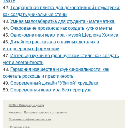
15х15
42.
Трафаретная плитка для декоративной штукатурки:
как создать уникальные стены
43.
Умная малогабаритка для студента - математика.
44.
Очарование прованса: как создать кухню мечты
45.
Однокомнатная квартира - музей Шерлока Холмса.
46.
Дизайнер рассказала о важных деталях в
интерьерном оформлении
47.
Интерьер кухни во французском стиле: как создать
уют и элегантность
48.
Гармония изящества и функциональности: как
сочетать роскошь и практичность
49.
Современный дизайн "Убитой" хрущёвки.
50.
Современная квартира без перегруза.
© 2026 Интерьер и декор
Контакты
Пользовательское соглашение
Политика конфидециальности
Обратная связь