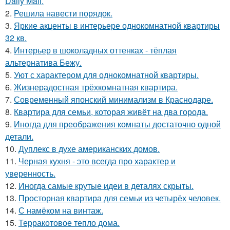
Daily Mail.
2.
Решила навести порядок.
3.
Яркие акценты в интерьере однокомнатной квартиры
32 кв.
4.
Интерьер в шоколадных оттенках - тёплая
альтернатива Бежу.
5.
Уют с характером для однокомнатной квартиры.
6.
Жизнерадостная трёхкомнатная квартира.
7.
Современный японский минимализм в Краснодаре.
8.
Квартира для семьи, которая живёт на два города.
9.
Иногда для преображения комнаты достаточно одной
детали.
10.
Дуплекс в духе американских домов.
11.
Черная кухня - это всегда про характер и
уверенность.
12.
Иногда самые крутые идеи в деталях скрыты.
13.
Просторная квартира для семьи из четырёх человек.
14.
С намёком на винтаж.
15.
Терракотовое тепло дома.