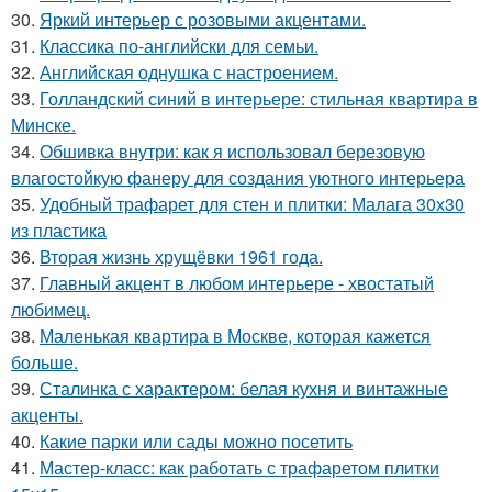
30.
Яркий интерьер с розовыми акцентами.
31.
Классика по-английски для семьи.
32.
Английская однушка с настроением.
33.
Голландский синий в интерьере: стильная квартира в
Минске.
34.
Обшивка внутри: как я использовал березовую
влагостойкую фанеру для создания уютного интерьера
35.
Удобный трафарет для стен и плитки: Малага 30х30
из пластика
36.
Вторая жизнь хрущёвки 1961 года.
37.
Главный акцент в любом интерьере - хвостатый
любимец.
38.
Маленькая квартира в Москве, которая кажется
больше.
39.
Сталинка с характером: белая кухня и винтажные
акценты.
40.
Какие парки или сады можно посетить
41.
Мастер-класс: как работать с трафаретом плитки