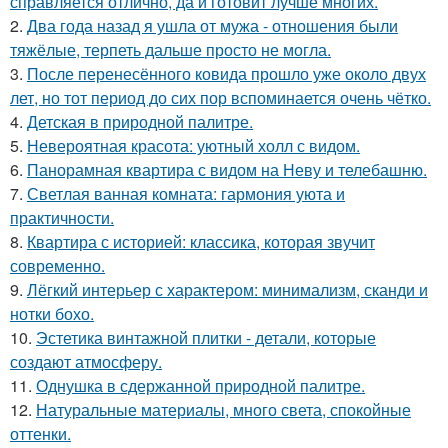
справляется отлично, да и готовит лучше многих.
2.
Два года назад я ушла от мужа - отношения были
тяжёлые, терпеть дальше просто не могла.
3.
После перенесённого ковида прошло уже около двух
лет, но тот период до сих пор вспоминается очень чётко.
4.
Детская в природной палитре.
5.
Невероятная красота: уютный холл с видом.
6.
Панорамная квартира с видом на Неву и телебашню.
7.
Светлая ванная комната: гармония уюта и
практичности.
8.
Квартира с историей: классика, которая звучит
современно.
9.
Лёгкий интерьер с характером: минимализм, сканди и
нотки бохо.
10.
Эстетика винтажной плитки - детали, которые
создают атмосферу.
11.
Однушка в сдержанной природной палитре.
12.
Натуральные материалы, много света, спокойные
оттенки.