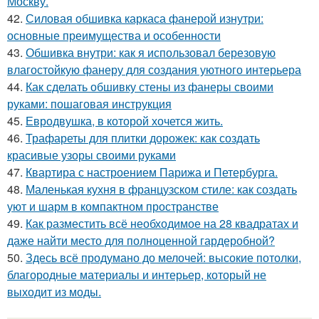
Москву.
42.
Силовая обшивка каркаса фанерой изнутри:
основные преимущества и особенности
43.
Обшивка внутри: как я использовал березовую
влагостойкую фанеру для создания уютного интерьера
44.
Как сделать обшивку стены из фанеры своими
руками: пошаговая инструкция
45.
Евродвушка, в которой хочется жить.
46.
Трафареты для плитки дорожек: как создать
красивые узоры своими руками
47.
Квартира с настроением Парижа и Петербурга.
48.
Маленькая кухня в французском стиле: как создать
уют и шарм в компактном пространстве
49.
Как разместить всё необходимое на 28 квадратах и
даже найти место для полноценной гардеробной?
50.
Здесь всё продумано до мелочей: высокие потолки,
благородные материалы и интерьер, который не
выходит из моды.