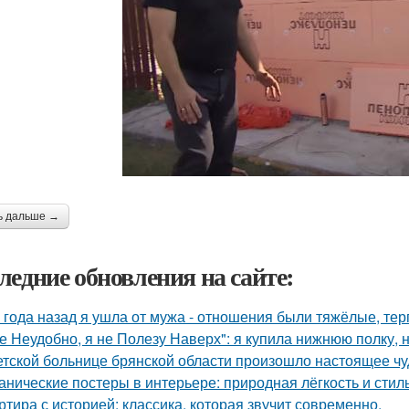
ь дальше →
ледние обновления на сайте:
 года назад я ушла от мужа - отношения были тяжёлые, тер
е Неудобно, я не Полезу Наверх": я купила нижнюю полку, н
етской больнице брянской области произошло настоящее чу
анические постеры в интерьере: природная лёгкость и стиль
ртира с историей: классика, которая звучит современно.