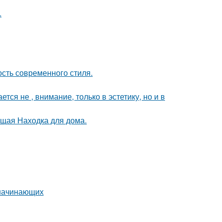
.
ость современного стиля.
я не , внимание, только в эстетику, но и в
оящая Находка для дома.
 начинающих