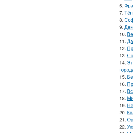
6.
Фра
7.
Тёп
8.
Соф
9.
Дек
10.
Ве
11.
Да
12.
Пр
13.
Со
14.
Эт
город
15.
Бе
16.
Пр
17.
Вс
18.
Ми
19.
Не
20.
Кв
21.
Ор
22.
Ую