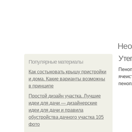
Нео
Уте
Популярные материалы
Пеноп
Как состыковать крышу пристройки
ячеис
и дома. Какие варианты возможны
пеноп
в принципе
Простой дизайн участка. Лучшие
идеи для дачи — дизайнерские
идеи для дачи и правила
обустройства дачного участка 105
фото