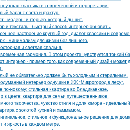
нцузская классика в современной интерпретации.
лый баланс света и фактур.
т - модерн: интерьер, который дышит.
ор и текстиль - быстрый способ интерьер обновить.
сеннее настроение круглый год: диалог классики и совреме
рк - минимализм для жизни без лишнего.
осторная и светлая спальня.
временная гармония. В этом проекте чувствуется тонкий б
от интерьер - пример того, как современный дизайн может д
а.
лый не обязательно должен быть холодным и стерильным.
одуманный интерьер однушки в ЖК "Микрогород в лесу".
е по-новому: стильная квартира во Владикавказе.
р в цвете: квартира для семьи путешественников.
много творчества, чувство стиля и доля юмора - идеальны
артира с золотой кухней и хаммамом.
игинальное, стильное и функциональное решение для дома
т и яркость в каждом метре.