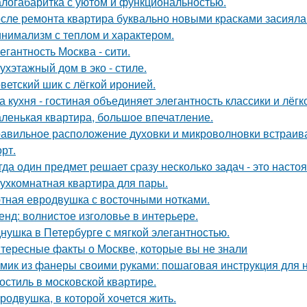
логабаритка с уютом и функциональностью.
сле ремонта квартира буквально новыми красками засияла
нимализм с теплом и характером.
егантность Москва - сити.
ухэтажный дом в эко - стиле.
ветский шик с лёгкой иронией.
а кухня - гостиная объединяет элегантность классики и лёгк
ленькая квартира, большое впечатление.
авильное расположение духовки и микроволновки встраиваетс
рт.
гда один предмет решает сразу несколько задач - это наст
ухкомнатная квартира для пары.
тная евродвушка с восточными нотками.
енд: волнистое изголовье в интерьере.
нушка в Петербурге с мягкой элегантностью.
тересные факты о Москве, которые вы не знали
мик из фанеры своими руками: пошаговая инструкция для
остиль в московской квартире.
родвушка, в которой хочется жить.