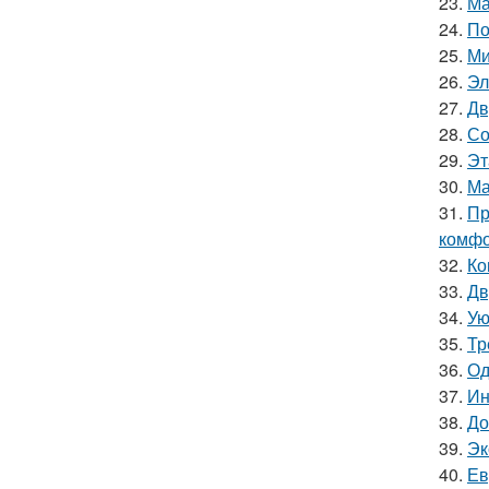
23.
Ма
24.
По
25.
Ми
26.
Эл
27.
Дв
28.
Со
29.
Эт
30.
Ма
31.
Пр
комфо
32.
Ко
33.
Дв
34.
Ую
35.
Тр
36.
Од
37.
Ин
38.
До
39.
Эк
40.
Ев