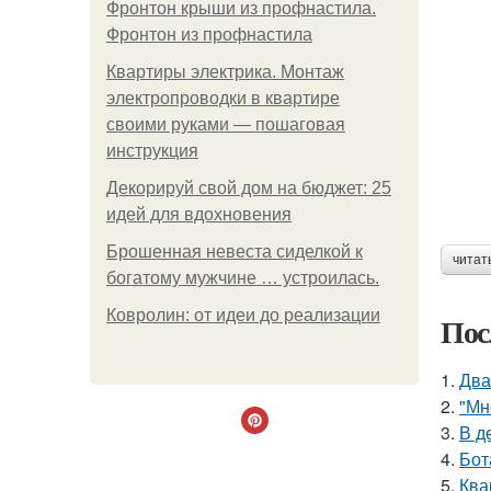
Фронтон крыши из профнастила.
Фронтон из профнастила
Квартиры электрика. Монтаж
электропроводки в квартире
своими руками — пошаговая
инструкция
Декорируй свой дом на бюджет: 25
идей для вдохновения
Брошенная невеста сиделкой к
читат
богатому мужчине … устроилась.
Ковролин: от идеи до реализации
Пос
1.
Два
2.
"Мн
3.
В д
4.
Бот
5.
Ква