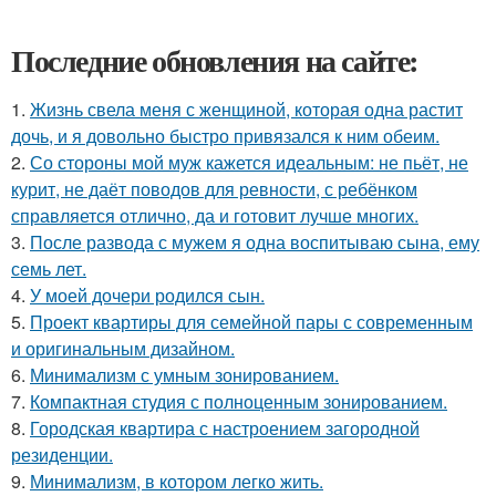
Последние обновления на сайте:
1.
Жизнь свела меня с женщиной, которая одна растит
дочь, и я довольно быстро привязался к ним обеим.
2.
Со стороны мой муж кажется идеальным: не пьёт, не
курит, не даёт поводов для ревности, с ребёнком
справляется отлично, да и готовит лучше многих.
3.
После развода с мужем я одна воспитываю сына, ему
семь лет.
4.
У моей дочери родился сын.
5.
Проект квартиры для семейной пары с современным
и оригинальным дизайном.
6.
Минимализм с умным зонированием.
7.
Компактная студия с полноценным зонированием.
8.
Городская квартира с настроением загородной
резиденции.
9.
Минимализм, в котором легко жить.