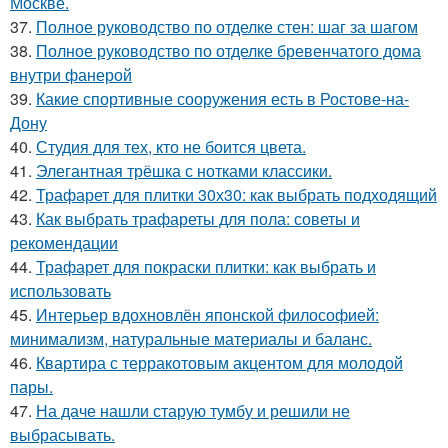
Москве.
37.
Полное руководство по отделке стен: шаг за шагом
38.
Полное руководство по отделке бревенчатого дома
внутри фанерой
39.
Какие спортивные сооружения есть в Ростове-на-
Дону
40.
Студия для тех, кто не боится цвета.
41.
Элегантная трёшка с нотками классики.
42.
Трафарет для плитки 30х30: как выбрать подходящий
43.
Как выбрать трафареты для пола: советы и
рекомендации
44.
Трафарет для покраски плитки: как выбрать и
использовать
45.
Интерьер вдохновлён японской философией:
минимализм, натуральные материалы и баланс.
46.
Квартира с терракотовым акцентом для молодой
пары.
47.
На даче нашли старую тумбу и решили не
выбрасывать.