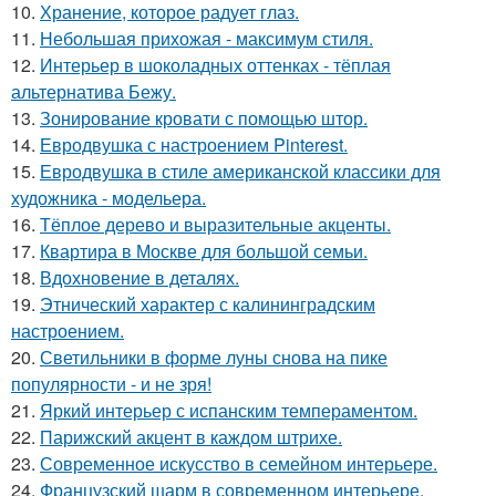
10.
Хранение, которое радует глаз.
11.
Небольшая прихожая - максимум стиля.
12.
Интерьер в шоколадных оттенках - тёплая
альтернатива Бежу.
13.
Зонирование кровати с помощью штор.
14.
Евродвушка с настроением Pinterest.
15.
Евродвушка в стиле американской классики для
художника - модельера.
16.
Тёплое дерево и выразительные акценты.
17.
Квартира в Москве для большой семьи.
18.
Вдохновение в деталях.
19.
Этнический характер с калининградским
настроением.
20.
Светильники в форме луны снова на пике
популярности - и не зря!
21.
Яркий интерьер с испанским темпераментом.
22.
Парижский акцент в каждом штрихе.
23.
Современное искусство в семейном интерьере.
24.
Французский шарм в современном интерьере.