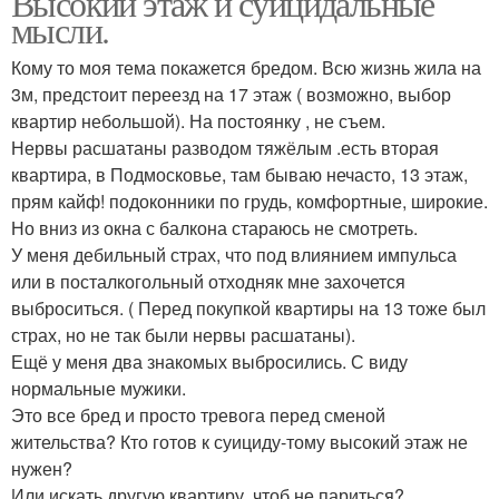
Высокий этаж и суицидальные
мысли.
Кому то моя тема покажется бредом. Всю жизнь жила на
3м, предстоит переезд на 17 этаж ( возможно, выбор
квартир небольшой). На постоянку , не съем.
Нервы расшатаны разводом тяжёлым .есть вторая
квартира, в Подмосковье, там бываю нечасто, 13 этаж,
прям кайф! подоконники по грудь, комфортные, широкие.
Но вниз из окна с балкона стараюсь не смотреть.
У меня дебильный страх, что под влиянием импульса
или в посталкогольный отходняк мне захочется
выброситься. ( Перед покупкой квартиры на 13 тоже был
страх, но не так были нервы расшатаны).
Ещё у меня два знакомых выбросились. С виду
нормальные мужики.
Это все бред и просто тревога перед сменой
жительства? Кто готов к суициду-тому высокий этаж не
нужен?
Или искать другую квартиру, чтоб не париться?