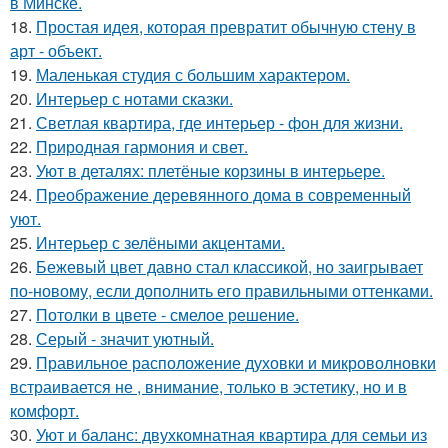
в Минске.
18.
Простая идея, которая превратит обычную стену в
арт - объект.
19.
Маленькая студия с большим характером.
20.
Интерьер с нотами сказки.
21.
Светлая квартира, где интерьер - фон для жизни.
22.
Природная гармония и свет.
23.
Уют в деталях: плетёные корзины в интерьере.
24.
Преображение деревянного дома в современный
уют.
25.
Интерьер с зелёными акцентами.
26.
Бежевый цвет давно стал классикой, но заигрывает
по-новому, если дополнить его правильными оттенками.
27.
Потолки в цвете - смелое решение.
28.
Серый - значит уютный.
29.
Правильное расположение духовки и микроволновки
встраивается не , внимание, только в эстетику, но и в
комфорт.
30.
Уют и баланс: двухкомнатная квартира для семьи из