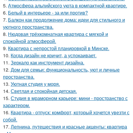
5.
Атмосфера альпийского уюта в компактной квартире.
6.
Белый в интерьере - за или против?
7.
Балкон как продолжение дома: идеи для стильного и
уютного пространства.
8.
Нюдовая трёхкомнатная квартира с мягкой и
спокойной атмосферой.
9.
Квартира с непростой планировкой в Минске.
10.
Когда дизайн не кричит, а успокаивает.
11.
Зеркало как инструмент дизайна.
12.
Дом для семьи: функциональность, уют и личные
пространства.
13.
Уютная студия у моря.
14.
Светлая и спокойная детская.
15.
Студия в мраморном карьере: мини - пространство с
характером.
16.
Квартира - отпуск: комфорт, который хочется увезти с
собой.
17.
Лепнина, путешествия и красные акценты: квартира