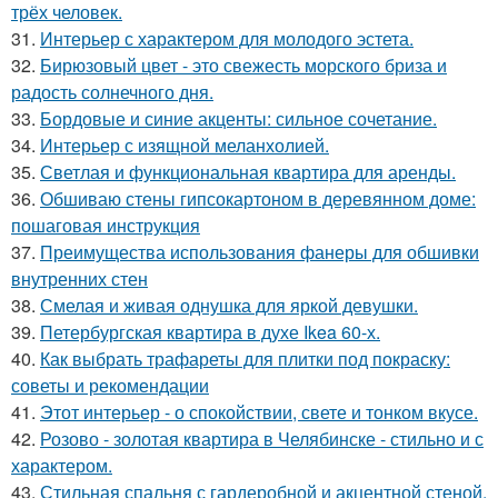
трёх человек.
31.
Интерьер с характером для молодого эстета.
32.
Бирюзовый цвет - это свежесть морского бриза и
радость солнечного дня.
33.
Бордовые и синие акценты: сильное сочетание.
34.
Интерьер с изящной меланхолией.
35.
Светлая и функциональная квартира для аренды.
36.
Обшиваю стены гипсокартоном в деревянном доме:
пошаговая инструкция
37.
Преимущества использования фанеры для обшивки
внутренних стен
38.
Смелая и живая однушка для яркой девушки.
39.
Петербургская квартира в духе Ikea 60-х.
40.
Как выбрать трафареты для плитки под покраску:
советы и рекомендации
41.
Этот интерьер - о спокойствии, свете и тонком вкусе.
42.
Розово - золотая квартира в Челябинске - стильно и с
характером.
43.
Стильная спальня с гардеробной и акцентной стеной.