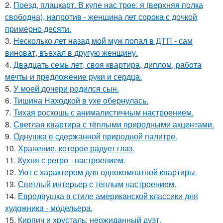
2.
Поезд, плацкарт. В купе нас трое: я (верхняя полка
свободна), напротив - женщина лет сорока с дочкой
примерно десяти.
3.
Несколько лет назад мой муж попал в ДТП - сам
виноват, въехал в другую женщину.
4.
Двадцать семь лет, своя квартира, диплом, работа
мечты и предложение руки и сердца.
5.
У моей дочери родился сын.
6.
Тишина Находкой в ухе обернулась.
7.
Тихая роскошь с анималистичным настроением.
8.
Светлая квартира с тёплыми природными акцентами.
9.
Однушка в сдержанной природной палитре.
10.
Хранение, которое радует глаз.
11.
Кухня с ретро - настроением.
12.
Уют с характером для однокомнатной квартиры.
13.
Светлый интерьер с тёплым настроением.
14.
Евродвушка в стиле американской классики для
художника - модельера.
15.
Кирпич и хрусталь: неожиданный дуэт.