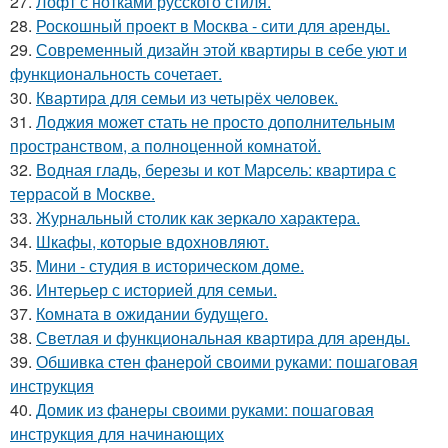
27.
Лофт с нотками русского стиля.
28.
Роскошный проект в Москва - сити для аренды.
29.
Современный дизайн этой квартиры в себе уют и
функциональность сочетает.
30.
Квартира для семьи из четырёх человек.
31.
Лоджия может стать не просто дополнительным
пространством, а полноценной комнатой.
32.
Водная гладь, березы и кот Марсель: квартира с
террасой в Москве.
33.
Журнальный столик как зеркало характера.
34.
Шкафы, которые вдохновляют.
35.
Мини - студия в историческом доме.
36.
Интерьер с историей для семьи.
37.
Комната в ожидании будущего.
38.
Светлая и функциональная квартира для аренды.
39.
Обшивка стен фанерой своими руками: пошаговая
инструкция
40.
Домик из фанеры своими руками: пошаговая
инструкция для начинающих