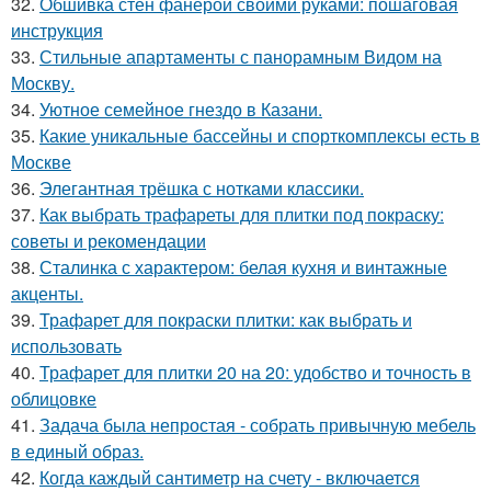
32.
Обшивка стен фанерой своими руками: пошаговая
инструкция
33.
Стильные апартаменты с панорамным Видом на
Москву.
34.
Уютное семейное гнездо в Казани.
35.
Какие уникальные бассейны и спорткомплексы есть в
Москве
36.
Элегантная трёшка с нотками классики.
37.
Как выбрать трафареты для плитки под покраску:
советы и рекомендации
38.
Сталинка с характером: белая кухня и винтажные
акценты.
39.
Трафарет для покраски плитки: как выбрать и
использовать
40.
Трафарет для плитки 20 на 20: удобство и точность в
облицовке
41.
Задача была непростая - собрать привычную мебель
в единый образ.
42.
Когда каждый сантиметр на счету - включается