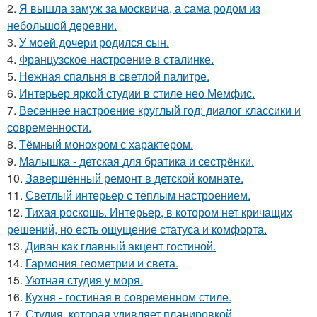
2.
Я вышла замуж за москвича, а сама родом из
небольшой деревни.
3.
У моей дочери родился сын.
4.
Французское настроение в сталинке.
5.
Нежная спальня в светлой палитре.
6.
Интерьер яркой студии в стиле нео Мемфис.
7.
Весеннее настроение круглый год: диалог классики и
современности.
8.
Тёмный монохром с характером.
9.
Малышка - детская для братика и сестрёнки.
10.
Завершённый ремонт в детской комнате.
11.
Светлый интерьер с тёплым настроением.
12.
Тихая роскошь. Интерьер, в котором нет кричащих
решений, но есть ощущение статуса и комфорта.
13.
Диван как главный акцент гостиной.
14.
Гармония геометрии и света.
15.
Уютная студия у моря.
16.
Кухня - гостиная в современном стиле.
17.
Студия, которая удивляет планировкой.