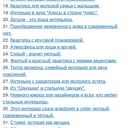
18.
Квартира для молодой семьи с малышом.
19.
Интерьер в духе "Алисы в стране Чудес".
20.
Детали - это душа интерьера.
21.
Преображение деревянного дома в современный
уют.
22.
Квартира с круговой планировкой.
23.
Атмосфера для души и друзей.
24.
Серый - значит уютный.
25.
Желтый и красный: квартира с яркими акцентами.
26.
Тепло модерна: семейный интерьер для двух
поколений.
27.
Интерьер с характером для молодого эстета.
28.
Из "Однушки" в стильную "двушку".
29.
Немного юмора для дизайнеров и всех, кто любит
стильные интерьеры.
30.
Этот интерьер сразу влюбляет в себя: уютный,
современный и тёплый.
31.
Студия, которая как двушка.