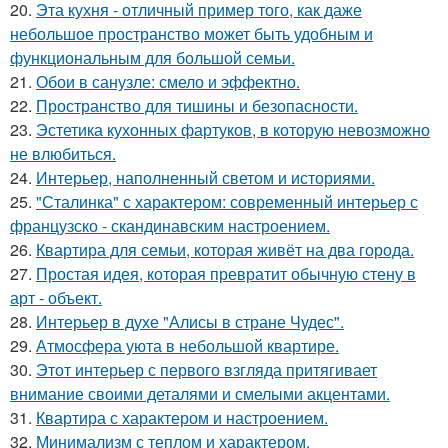
20.
Эта кухня - отличный пример того, как даже
небольшое пространство может быть удобным и
функциональным для большой семьи.
21.
Обои в санузле: смело и эффектно.
22.
Пространство для тишины и безопасности.
23.
Эстетика кухонных фартуков, в которую невозможно
не влюбиться.
24.
Интерьер, наполненный светом и историями.
25.
"Сталинка" с характером: современный интерьер с
французско - скандинавским настроением.
26.
Квартира для семьи, которая живёт на два города.
27.
Простая идея, которая превратит обычную стену в
арт - объект.
28.
Интерьер в духе "Алисы в стране Чудес".
29.
Атмосфера уюта в небольшой квартире.
30.
Этот интерьер с первого взгляда притягивает
внимание своими деталями и смелыми акцентами.
31.
Квартира с характером и настроением.
32.
Минимализм с теплом и характером.