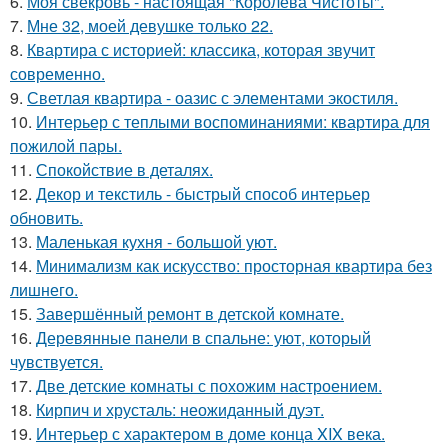
6.
Моя свекровь - настоящая "Королева Чистоты".
7.
Мне 32, моей девушке только 22.
8.
Квартира с историей: классика, которая звучит
современно.
9.
Светлая квартира - оазис с элементами экостиля.
10.
Интерьер с теплыми воспоминаниями: квартира для
пожилой пары.
11.
Спокойствие в деталях.
12.
Декор и текстиль - быстрый способ интерьер
обновить.
13.
Маленькая кухня - большой уют.
14.
Минимализм как искусство: просторная квартира без
лишнего.
15.
Завершённый ремонт в детской комнате.
16.
Деревянные панели в спальне: уют, который
чувствуется.
17.
Две детские комнаты с похожим настроением.
18.
Кирпич и хрусталь: неожиданный дуэт.
19.
Интерьер с характером в доме конца XIX века.