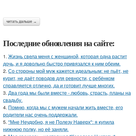
читать дальше →
Последние обновления на сайте:
1.
Жизнь свела меня с женщиной, которая одна растит
дочь, и я довольно быстро привязался к ним обеим.
2.
Со стороны мой муж кажется идеальным: не пьёт, не
курит, не даёт поводов для ревности, с ребёнком
справляется отлично, да и готовит лучше многих.
3.
Два года мы были вместе - любовь, страсть, планы на
свадьбу.
4.
Помню, когда мы с мужем начали жить вместе, его
родители нас очень поддержали.
5.
"Мне Неудобно, я не Полезу Наверх": я купила
нижнюю полку, но её заняли.