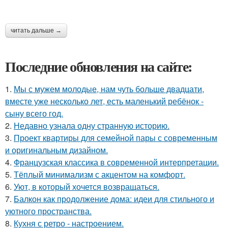
читать дальше →
Последние обновления на сайте:
1.
Мы с мужем молодые, нам чуть больше двадцати,
вместе уже несколько лет, есть маленький ребёнок -
сыну всего год.
2.
Недавно узнала одну странную историю.
3.
Проект квартиры для семейной пары с современным
и оригинальным дизайном.
4.
Французская классика в современной интерпретации.
5.
Тёплый минимализм с акцентом на комфорт.
6.
Уют, в который хочется возвращаться.
7.
Балкон как продолжение дома: идеи для стильного и
уютного пространства.
8.
Кухня с ретро - настроением.