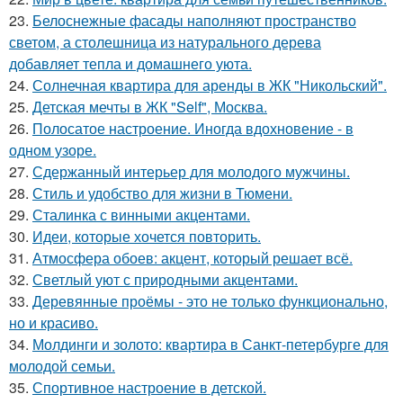
23.
Белоснежные фасады наполняют пространство
светом, а столешница из натурального дерева
добавляет тепла и домашнего уюта.
24.
Солнечная квартира для аренды в ЖК "Никольский".
25.
Детская мечты в ЖК "Self", Москва.
26.
Полосатое настроение. Иногда вдохновение - в
одном узоре.
27.
Сдержанный интерьер для молодого мужчины.
28.
Стиль и удобство для жизни в Тюмени.
29.
Сталинка с винными акцентами.
30.
Идеи, которые хочется повторить.
31.
Атмосфера обоев: акцент, который решает всё.
32.
Светлый уют с природными акцентами.
33.
Деревянные проёмы - это не только функционально,
но и красиво.
34.
Молдинги и золото: квартира в Санкт-петербурге для
молодой семьи.
35.
Спортивное настроение в детской.