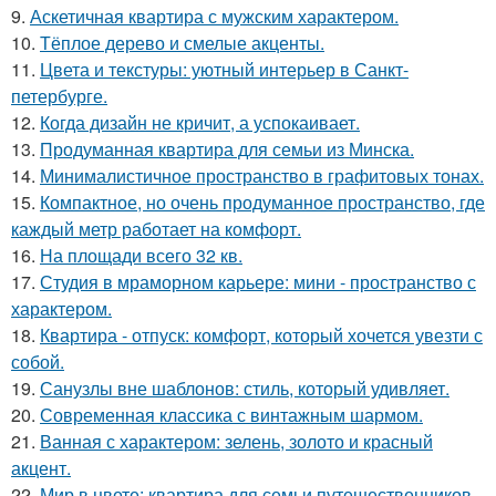
9.
Аскетичная квартира с мужским характером.
10.
Тёплое дерево и смелые акценты.
11.
Цвета и текстуры: уютный интерьер в Санкт-
петербурге.
12.
Когда дизайн не кричит, а успокаивает.
13.
Продуманная квартира для семьи из Минска.
14.
Минималистичное пространство в графитовых тонах.
15.
Компактное, но очень продуманное пространство, где
каждый метр работает на комфорт.
16.
На площади всего 32 кв.
17.
Студия в мраморном карьере: мини - пространство с
характером.
18.
Квартира - отпуск: комфорт, который хочется увезти с
собой.
19.
Санузлы вне шаблонов: стиль, который удивляет.
20.
Современная классика с винтажным шармом.
21.
Ванная с характером: зелень, золото и красный
акцент.
22.
Мир в цвете: квартира для семьи путешественников.