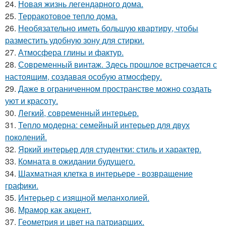
24.
Новая жизнь легендарного дома.
25.
Терракотовое тепло дома.
26.
Необязательно иметь большую квартиру, чтобы
разместить удобную зону для стирки.
27.
Атмосфера глины и фактур.
28.
Современный винтаж. Здесь прошлое встречается с
настоящим, создавая особую атмосферу.
29.
Даже в ограниченном пространстве можно создать
уют и красоту.
30.
Легкий, современный интерьер.
31.
Тепло модерна: семейный интерьер для двух
поколений.
32.
Яркий интерьер для студентки: стиль и характер.
33.
Комната в ожидании будущего.
34.
Шахматная клетка в интерьере - возвращение
графики.
35.
Интерьер с изящной меланхолией.
36.
Мрамор как акцент.
37.
Геометрия и цвет на патриарших.