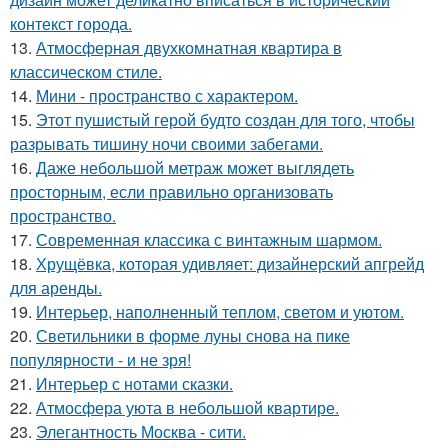
контекст города.
13.
Атмосферная двухкомнатная квартира в
классическом стиле.
14.
Мини - пространство с характером.
15.
Этот пушистый герой будто создан для того, чтобы
разрывать тишину ночи своими забегами.
16.
Даже небольшой метраж может выглядеть
просторным, если правильно организовать
пространство.
17.
Современная классика с винтажным шармом.
18.
Хрущёвка, которая удивляет: дизайнерский апгрейд
для аренды.
19.
Интерьер, наполненный теплом, светом и уютом.
20.
Светильники в форме луны снова на пике
популярности - и не зря!
21.
Интерьер с нотами сказки.
22.
Атмосфера уюта в небольшой квартире.
23.
Элегантность Москва - сити.