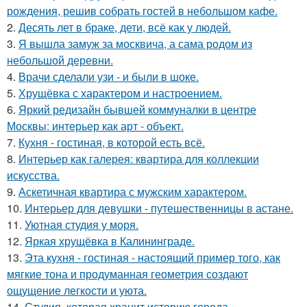
рождения, решив собрать гостей в небольшом кафе.
2.
Десять лет в браке, дети, всё как у людей.
3.
Я вышла замуж за москвича, а сама родом из
небольшой деревни.
4.
Врачи сделали узи - и были в шоке.
5.
Хрущёвка с характером и настроением.
6.
Яркий редизайн бывшей коммуналки в центре
Москвы: интерьер как арт - объект.
7.
Кухня - гостиная, в которой есть всё.
8.
Интерьер как галерея: квартира для коллекции
искусства.
9.
Аскетичная квартира с мужским характером.
10.
Интерьер для девушки - путешественницы в астане.
11.
Уютная студия у моря.
12.
Яркая хрущёвка в Калининграде.
13.
Эта кухня - гостиная - настоящий пример того, как
мягкие тона и продуманная геометрия создают
ощущение легкости и уюта.
14.
Студия, которая хранит историю города.