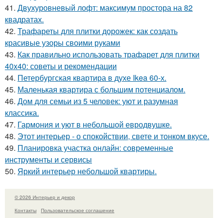
41.
Двухуровневый лофт: максимум простора на 82
квадратах.
42.
Трафареты для плитки дорожек: как создать
красивые узоры своими руками
43.
Как правильно использовать трафарет для плитки
40x40: советы и рекомендации
44.
Петербургская квартира в духе Ikea 60-х.
45.
Маленькая квартира с большим потенциалом.
46.
Дом для семьи из 5 человек: уют и разумная
классика.
47.
Гармония и уют в небольшой евродвушке.
48.
Этот интерьер - о спокойствии, свете и тонком вкусе.
49.
Планировка участка онлайн: современные
инструменты и сервисы
50.
Яркий интерьер небольшой квартиры.
© 2026 Интерьер и декор
Контакты
Пользовательское соглашение