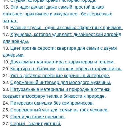
15.
Эта идея делает даже самый простой шкаф
стильнее, практичнее и аккуратнее - без серьёзных
затрат.
16.
Разные стулья - один из самых эффектных приёмов.
17.
Хрущёвка, которая удивляет: дизайнерский апгрейд
для аренды.
18.
Цвет против серости: квартира для семьи с двумя
дочерьми.
19.
Двухкомнатная квартира с характером и теплом.
20.
Квартира от бабушки, которая обрела вторую жизнь.
21.
Уют в деталях: плетёные корзины в интерьере.
22.
Сдержанный интерьер для молодого мужчины.
23.
Натуральные материалы и природные оттенки
создают атмосферу тепла и близости к природе.
24.
Питерская однушка без компромиссов.
25.
Современный уют для семьи из трёх человек.
26.
Свет и дыхание времени.
27.
Серый - значит уютный.