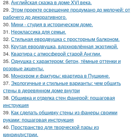
28.
Английская сказка в доме XVI века.
29.
Этом проекте освещение продумано до мелочей: от
рабочего до декоративного.
30.
Мини - студия в историческом доме.
31.
Неоклассика для семьи.
32.
Стильная евродвушка с просторным балконом.
33.
Крутая евродвушка, вдохновлённая экзотикой.
34.
Квартира с атмосферой старой Англии.
35.
Однушка с характером: бетон, тёмные оттенки и
розовые акценты.
36.
Монохром и фактуры: квартира в Пушкине.
37.
Экологичные и стильные варианты: чем обшить
стены в деревянном доме внутри
38.
Обшивка и отделка стен фанерой: пошаговая
инструкция
39.
Как сделать обшивку стены из фанеры своими
руками: пошаговая инструкция
40.
Пространство для творческой пары из
киноиндустрии.