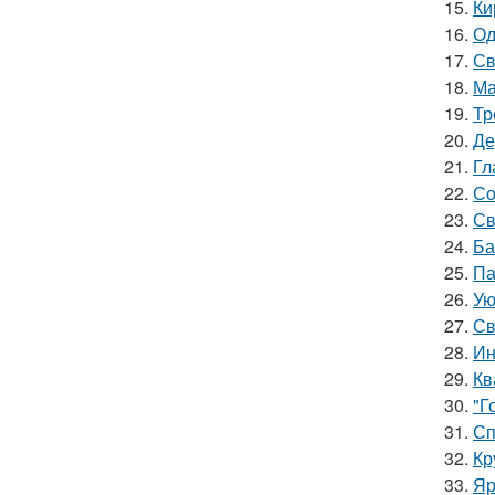
15.
Ки
16.
Од
17.
Св
18.
Ма
19.
Тр
20.
Де
21.
Гл
22.
Со
23.
Св
24.
Ба
25.
Па
26.
Ую
27.
Св
28.
Ин
29.
Кв
30.
"Г
31.
Сп
32.
Кр
33.
Яр