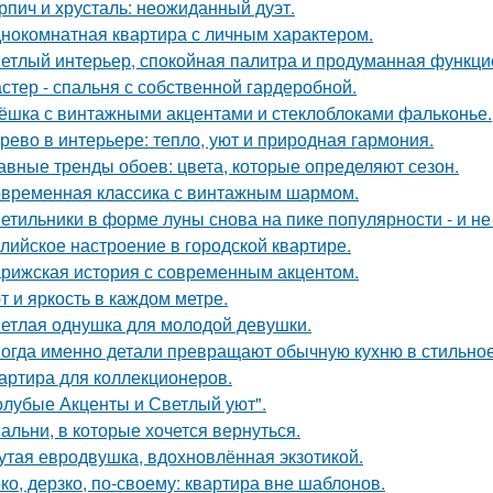
рпич и хрусталь: неожиданный дуэт.
нокомнатная квартира с личным характером.
етлый интерьер, спокойная палитра и продуманная функцио
стер - спальня с собственной гардеробной.
ёшка с винтажными акцентами и стеклоблоками фальконье.
рево в интерьере: тепло, уют и природная гармония.
авные тренды обоев: цвета, которые определяют сезон.
временная классика с винтажным шармом.
етильники в форме луны снова на пике популярности - и не 
лийское настроение в городской квартире.
рижская история с современным акцентом.
т и яркость в каждом метре.
етлая однушка для молодой девушки.
огда именно детали превращают обычную кухню в стильное
артира для коллекционеров.
олубые Акценты и Светлый уют".
альни, в которые хочется вернуться.
утая евродвушка, вдохновлённая экзотикой.
ко, дерзко, по-своему: квартира вне шаблонов.