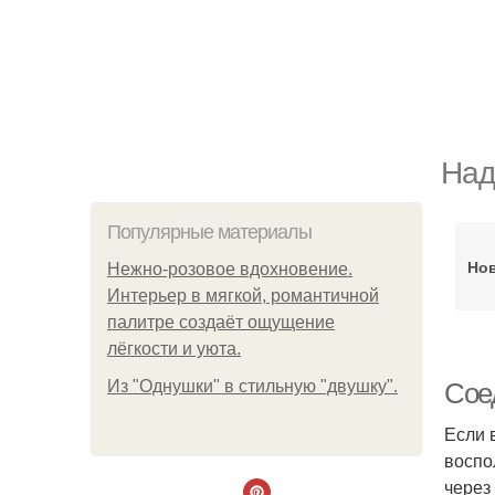
Над
Популярные материалы
Но
Нежно-розовое вдохновение.
Интерьер в мягкой, романтичной
палитре создаёт ощущение
лёгкости и уюта.
Из "Однушки" в стильную "двушку".
Сое
Если 
воспо
через