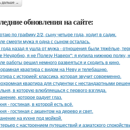
ь дальше →
ледние обновления на сайте:
отаю по графику 2/2, сыну четыре года, ходит в садик.
ле смерти мужа я одна с сыном осталась.
 года назад я ушла от мужа - отношения были тяжёлые, тер
е Неудобно, я не Полезу Наверх": я купила нижнюю полку, н
ле работы решил немного развеяться и сходить в кино.
орамная квартира с видом на Неву и телебашню.
ртира с историей: классика, которая звучит современно.
охромная квартира для студентки с нестандартными реше
льня, в которую влюбляешься с первого взгляда.
анение, которое радует глаз.
хня - гостиная, в которой есть всё.
хня - гостиная с акцентом на дерево и свет.
анение на кухне под мойкой.
терьер с настроением путешествий и азиатского спокойств