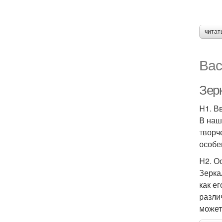
читат
Вас
Зер
H1. В
В наш
творч
особе
H2. О
Зерка
как е
различ
может