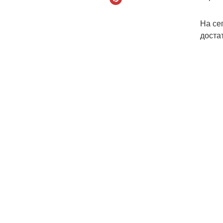
На се
доста