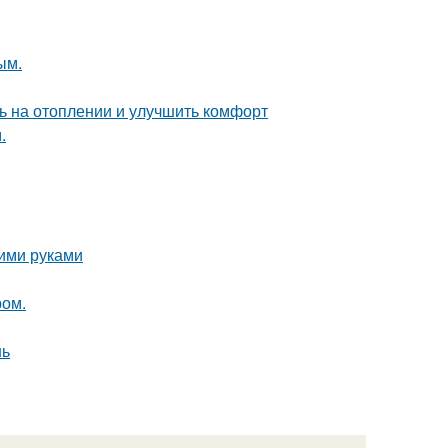
ым.
ь на отоплении и улучшить комфорт
.
оими руками
ром.
нь