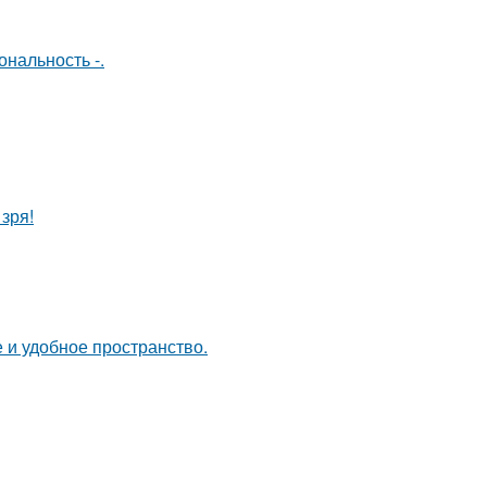
нальность -.
зря!
 и удобное пространство.