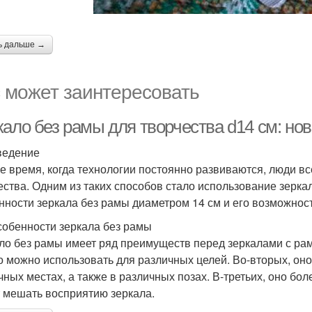
ь дальше →
 может заинтересовать
кало без рамы для творчества d14 см: н
ведение
е время, когда технологии постоянно развиваются, люди 
ества. Одним из таких способов стало использование зерка
нности зеркала без рамы диаметром 14 см и его возможност
собенности зеркала без рамы
ло без рамы имеет ряд преимуществ перед зеркалами с рам
го можно использовать для различных целей. Во-вторых, оно 
ных местах, а также в различных позах. В-третьих, оно боле
 мешать восприятию зеркала.