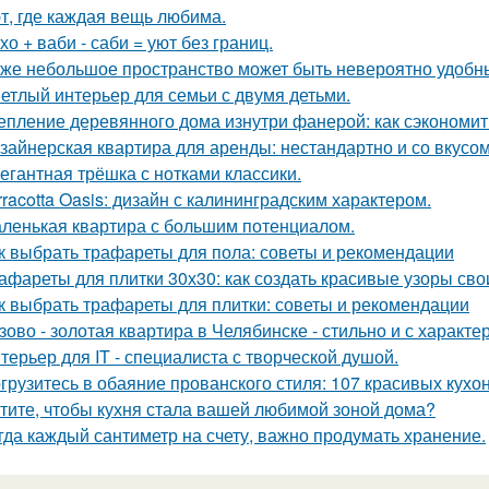
т, где каждая вещь любима.
хо + ваби - саби = уют без границ.
же небольшое пространство может быть невероятно удобн
етлый интерьер для семьи с двумя детьми.
епление деревянного дома изнутри фанерой: как сэкономит
зайнерская квартира для аренды: нестандартно и со вкусом
егантная трёшка с нотками классики.
rracotta Oasis: дизайн с калининградским характером.
ленькая квартира с большим потенциалом.
к выбрать трафареты для пола: советы и рекомендации
афареты для плитки 30х30: как создать красивые узоры св
к выбрать трафареты для плитки: советы и рекомендации
зово - золотая квартира в Челябинске - стильно и с характе
терьер для IT - специалиста с творческой душой.
грузитесь в обаяние прованского стиля: 107 красивых кухо
тите, чтобы кухня стала вашей любимой зоной дома?
гда каждый сантиметр на счету, важно продумать хранение.