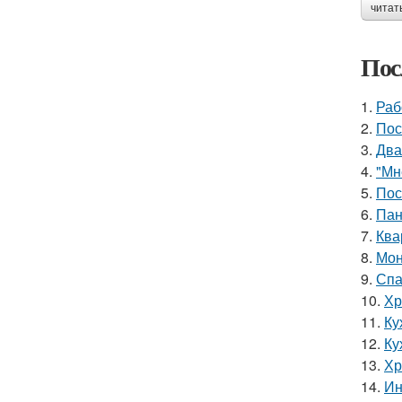
читат
Пос
1.
Раб
2.
Пос
3.
Два
4.
"Мн
5.
Пос
6.
Пан
7.
Ква
8.
Мон
9.
Спа
10.
Хр
11.
Ку
12.
Ку
13.
Хр
14.
Ин