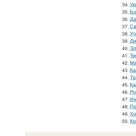
34.
Ую
35.
Бо
36.
Да
37.
Св
38.
Ут
39.
Ди
40.
Эл
41.
Te
42.
Ма
43.
Ка
44.
Тр
45.
Ка
46.
Ро
47.
Ин
48.
По
49.
Хо
50.
Ко