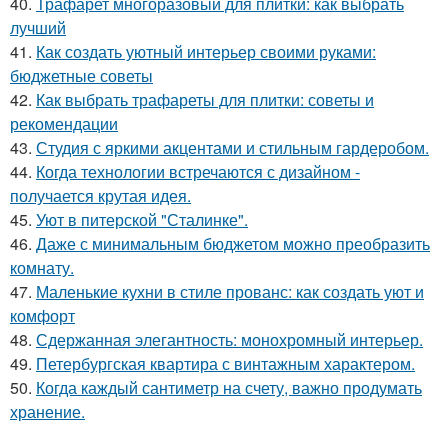
40.
Трафарет многоразовый для плитки: как выбрать
лучший
41.
Как создать уютный интерьер своими руками:
бюджетные советы
42.
Как выбрать трафареты для плитки: советы и
рекомендации
43.
Студия с яркими акцентами и стильным гардеробом.
44.
Когда технологии встречаются с дизайном -
получается крутая идея.
45.
Уют в питерской "Сталинке".
46.
Даже с минимальным бюджетом можно преобразить
комнату.
47.
Маленькие кухни в стиле прованс: как создать уют и
комфорт
48.
Сдержанная элегантность: монохромный интерьер.
49.
Петербургская квартира с винтажным характером.
50.
Когда каждый сантиметр на счету, важно продумать
хранение.