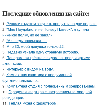
Последние обновления на сайте:
1.
Решили с мужем закупить продукты на две недели.
2.
"Мне Неудобно, я не Полезу Наверх": я купила
нижнюю полку, но её заняли.
3.
"А я ведь понимала ….
4.
Мне 32, моей девушке только 22.
5.
Недавно узнала одну странную историю.
6.
Панорамная трёшка с видом на город и яркими
акцентами.
7.
Интерьер с видом на воду.
8.
Компактная квартира с продуманной
функциональностью.
9.
Компактная студия с полноценным зонированием.
10.
Городская квартира с настроением загородной
резиденции.
11.
Тёплая кухня с характером.