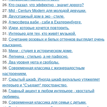
26.
Кто сказал, что эффектно - значит дорого?
27.
Mid - Century Modern для молодой девушки.
28.
Двухэтажный дом в эко - стиле.
29.
Атмосфера ваби - саби в Екатеринбурге.
30.
Идеи, которые хочется повторить.
31.
Интерьер для тех, кто живёт музыкой.
32.
Сочетание розовых и белых оттенков выглядит очень
изысканно.
33.
Мини - студия в историческом доме.
34.
Лепнина - стильно, а не пафосно.
35.
Два уровня уюта и свободы.
36.
Современная классика с жизнерадостным
настроением.
37.
Скрытый шкаф. Иногда шкаф визуально утяжеляет
интерьер и "Съедает" пространство.
38.
Главный акцент в любом интерьере - хвостатый
любимец.
39.
Современная классика для семьи с детьми.