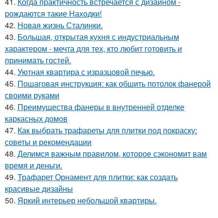
41.
Когда практичность встречается с дизайном -
рождаются такие Находки!
42.
Новая жизнь Сталинки.
43.
Большая, открытая кухня с индустриальным
характером - мечта для тех, кто любит готовить и
принимать гостей.
44.
Уютная квартира с изразцовой печью.
45.
Пошаговая инструкция: как обшить потолок фанерой
своими руками
46.
Преимущества фанеры в внутренней отделке
каркасных домов
47.
Как выбрать трафареты для плитки под покраску:
советы и рекомендации
48.
Делимся важным правилом, которое сэкономит вам
время и деньги.
49.
Трафарет Орнамент для плитки: как создать
красивые дизайны
50.
Яркий интерьер небольшой квартиры.