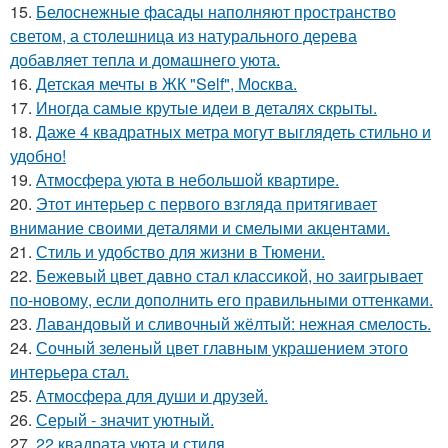
15.
Белоснежные фасады наполняют пространство
светом, а столешница из натурального дерева
добавляет тепла и домашнего уюта.
16.
Детская мечты в ЖК "Self", Москва.
17.
Иногда самые крутые идеи в деталях скрыты.
18.
Даже 4 квадратных метра могут выглядеть стильно и
удобно!
19.
Атмосфера уюта в небольшой квартире.
20.
Этот интерьер с первого взгляда притягивает
внимание своими деталями и смелыми акцентами.
21.
Стиль и удобство для жизни в Тюмени.
22.
Бежевый цвет давно стал классикой, но заигрывает
по-новому, если дополнить его правильными оттенками.
23.
Лавандовый и сливочный жёлтый: нежная смелость.
24.
Сочный зеленый цвет главным украшением этого
интерьера стал.
25.
Атмосфера для души и друзей.
26.
Серый - значит уютный.
27.
22 квадрата уюта и стиля.