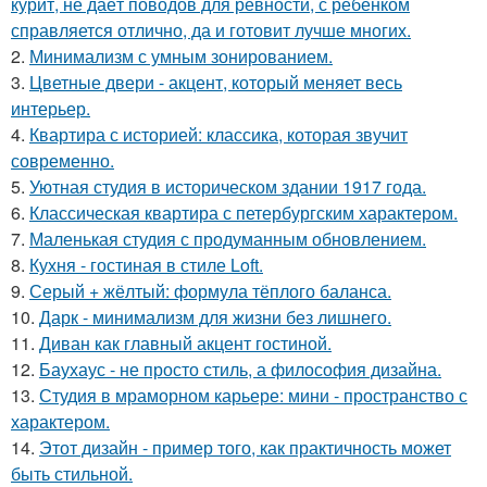
курит, не даёт поводов для ревности, с ребёнком
справляется отлично, да и готовит лучше многих.
2.
Минимализм с умным зонированием.
3.
Цветные двери - акцент, который меняет весь
интерьер.
4.
Квартира с историей: классика, которая звучит
современно.
5.
Уютная студия в историческом здании 1917 года.
6.
Классическая квартира с петербургским характером.
7.
Маленькая студия с продуманным обновлением.
8.
Кухня - гостиная в стиле Loft.
9.
Серый + жёлтый: формула тёплого баланса.
10.
Дарк - минимализм для жизни без лишнего.
11.
Диван как главный акцент гостиной.
12.
Баухаус - не просто стиль, а философия дизайна.
13.
Студия в мраморном карьере: мини - пространство с
характером.
14.
Этот дизайн - пример того, как практичность может
быть стильной.