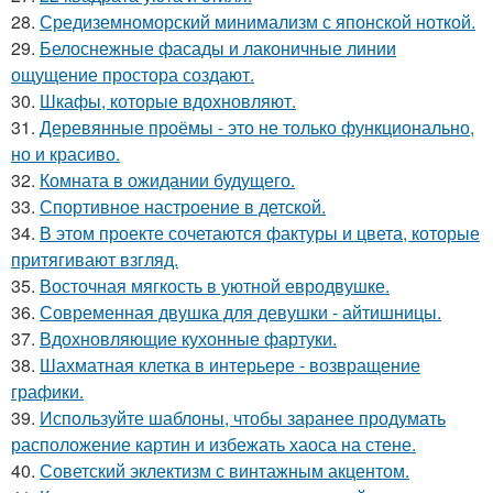
28.
Средиземноморский минимализм с японской ноткой.
29.
Белоснежные фасады и лаконичные линии
ощущение простора создают.
30.
Шкафы, которые вдохновляют.
31.
Деревянные проёмы - это не только функционально,
но и красиво.
32.
Комната в ожидании будущего.
33.
Спортивное настроение в детской.
34.
В этом проекте сочетаются фактуры и цвета, которые
притягивают взгляд.
35.
Восточная мягкость в уютной евродвушке.
36.
Современная двушка для девушки - айтишницы.
37.
Вдохновляющие кухонные фартуки.
38.
Шахматная клетка в интерьере - возвращение
графики.
39.
Используйте шаблоны, чтобы заранее продумать
расположение картин и избежать хаоса на стене.
40.
Советский эклектизм с винтажным акцентом.