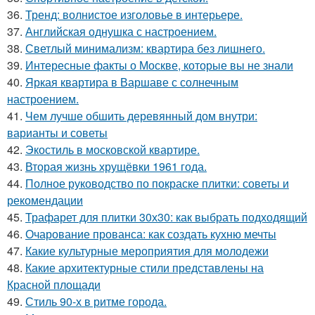
36.
Тренд: волнистое изголовье в интерьере.
37.
Английская однушка с настроением.
38.
Светлый минимализм: квартира без лишнего.
39.
Интересные факты о Москве, которые вы не знали
40.
Яркая квартира в Варшаве с солнечным
настроением.
41.
Чем лучше обшить деревянный дом внутри:
варианты и советы
42.
Экостиль в московской квартире.
43.
Вторая жизнь хрущёвки 1961 года.
44.
Полное руководство по покраске плитки: советы и
рекомендации
45.
Трафарет для плитки 30х30: как выбрать подходящий
46.
Очарование прованса: как создать кухню мечты
47.
Какие культурные мероприятия для молодежи
48.
Какие архитектурные стили представлены на
Красной площади
49.
Стиль 90-х в ритме города.