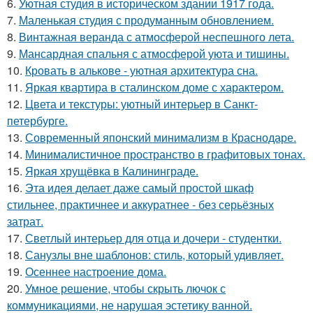
6.
Уютная студия в историческом здании 1917 года.
7.
Маленькая студия с продуманным обновлением.
8.
Винтажная веранда с атмосферой неспешного лета.
9.
Мансардная спальня с атмосферой уюта и тишины.
10.
Кровать в алькове - уютная архитектура сна.
11.
Яркая квартира в сталинском доме с характером.
12.
Цвета и текстуры: уютный интерьер в Санкт-
петербурге.
13.
Современный японский минимализм в Краснодаре.
14.
Минималистичное пространство в графитовых тонах.
15.
Яркая хрущёвка в Калининграде.
16.
Эта идея делает даже самый простой шкаф
стильнее, практичнее и аккуратнее - без серьёзных
затрат.
17.
Светлый интерьер для отца и дочери - студентки.
18.
Санузлы вне шаблонов: стиль, который удивляет.
19.
Осеннее настроение дома.
20.
Умное решение, чтобы скрыть лючок с
коммуникациями, не нарушая эстетику ванной.