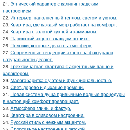
21.
Этнический характер с калининградским
настроением.
22.
Интерьер, наполненный теплом, светом и уютом.
23.
Квартира, где каждый метр работает на комфорт.
24.
Квартира с золотой кухней и хаммамом.
25.
Парижский акцент в каждом штрихе.
26.
Полочки, которые делают атмосферу.
27.
Современные тенденции акцент на фактурах и
натуральности делают.
28.
Трёхкомнатная квартира с акцентными панно и
характером.
29.
Малогабаритка с уютом и функциональностью.
30.
Свет, дерево и дыхание времени.
31.
Новая система душа привычные водные процедуры
в настоящий комфорт превращает.
32.
Атмосфера глины и фактур.
33.
Квартира в сливовом настроении.
34.
Русский стиль с нежным акцентом.
35.
Спортивное настроение в детской.