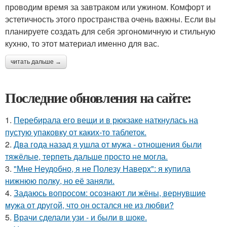
проводим время за завтраком или ужином. Комфорт и
эстетичность этого пространства очень важны. Если вы
планируете создать для себя эргономичную и стильную
кухню, то этот материал именно для вас.
читать дальше →
Последние обновления на сайте:
1.
Перебирала его вещи и в рюкзаке наткнулась на
пустую упаковку от каких-то таблеток.
2.
Два года назад я ушла от мужа - отношения были
тяжёлые, терпеть дальше просто не могла.
3.
"Мне Неудобно, я не Полезу Наверх": я купила
нижнюю полку, но её заняли.
4.
Задаюсь вопросом: осознают ли жёны, вернувшие
мужа от другой, что он остался не из любви?
5.
Врачи сделали узи - и были в шоке.