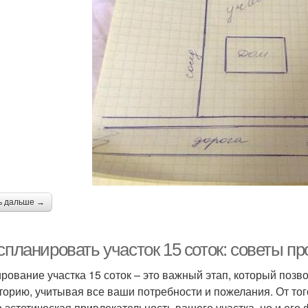
ь дальше →
 спланировать участок 15 соток: советы 
рование участка 15 соток – это важный этап, который поз
торию, учитывая все ваши потребности и пожелания. От тог
о эстетическая привлекательность вашего участка, но и его