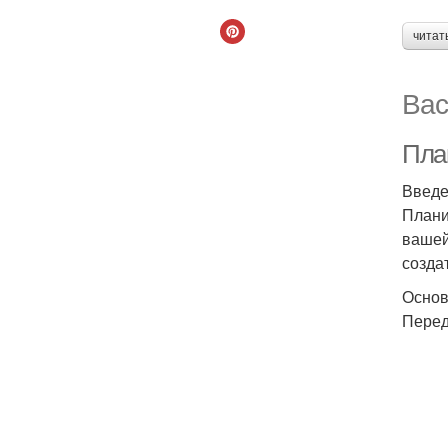
читат
Вас
Пла
Введ
Плани
вашей
созда
Основ
Перед