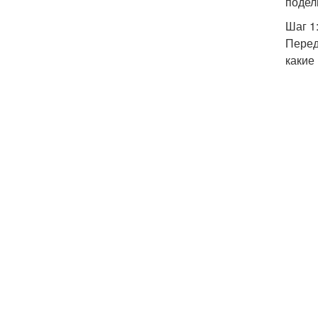
подел
Шаг 1
Перед
какие