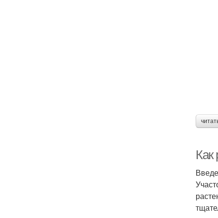
читат
Как 
Введ
Участ
расте
тщате