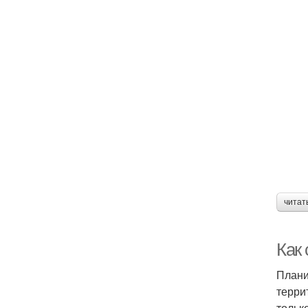
читат
Как
Плани
терри
тольк