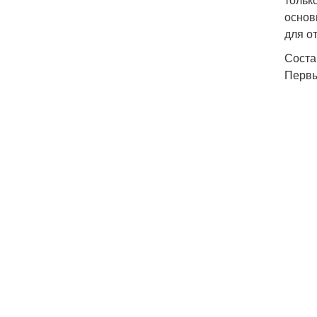
основ
для о
Соста
Первы