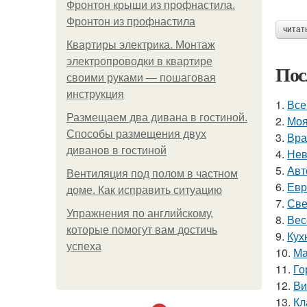
Фронтон крыши из профнастила.
Фронтон из профнастила
читат
Квартиры электрика. Монтаж
электропроводки в квартире
Пос
своими руками — пошаговая
инструкция
1.
Все
Размещаем два дивана в гостиной.
2.
Моя
Способы размещения двух
3.
Вра
диванов в гостиной
4.
Нев
5.
Авт
Вентиляция под полом в частном
6.
Евр
доме. Как исправить ситуацию
7.
Све
Упражнения по английскому,
8.
Вес
которые помогут вам достичь
9.
Кух
успеха
10.
Ма
11.
Го
12.
Ви
13.
Кл