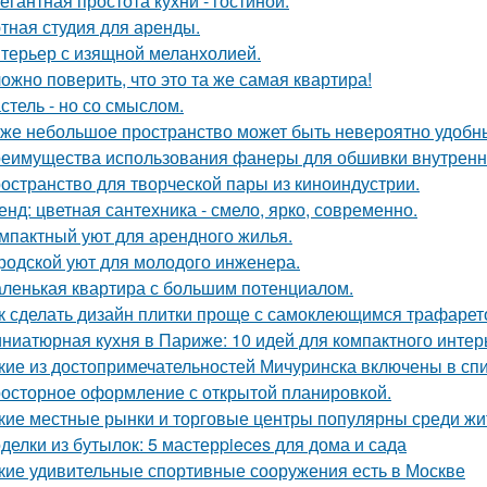
егантная простота кухни - гостиной.
тная студия для аренды.
терьер с изящной меланхолией.
ожно поверить, что это та же самая квартира!
стель - но со смыслом.
же небольшое пространство может быть невероятно удобн
еимущества использования фанеры для обшивки внутренн
остранство для творческой пары из киноиндустрии.
енд: цветная сантехника - смело, ярко, современно.
мпактный уют для арендного жилья.
родской уют для молодого инженера.
ленькая квартира с большим потенциалом.
к сделать дизайн плитки проще с самоклеющимся трафаре
ниатюрная кухня в Париже: 10 идей для компактного интер
кие из достопримечательностей Мичуринска включены в с
осторное оформление с открытой планировкой.
кие местные рынки и торговые центры популярны среди жи
делки из бутылок: 5 мастерpieces для дома и сада
кие удивительные спортивные сооружения есть в Москве