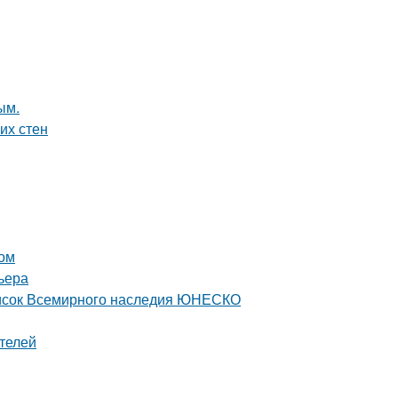
ым.
их стен
том
ьера
писок Всемирного наследия ЮНЕСКО
телей