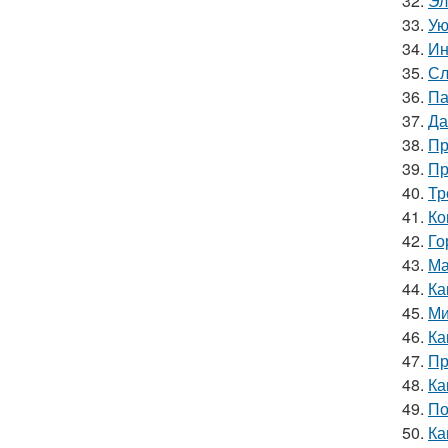
32.
Эл
33.
Ую
34.
Ин
35.
Сл
36.
Па
37.
Да
38.
Пр
39.
Пр
40.
Тр
41.
Ко
42.
Го
43.
Ма
44.
Ка
45.
Ми
46.
Ка
47.
Пр
48.
Ка
49.
По
50.
Ка