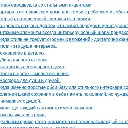
тная евродвушка со стильными акцентами.
артира в историческом доме для семьи с ребенком и собако
терьер, наполненный светом и историями.
а кровать создана для тех, кто любит порядок и ценит удобс
нтажные элементы всегда интерьеру особый шарм придают
огда стиль не требует огромных вложений - достаточно фан
тали - это душа интерьера.
охновение в деталях.
убина винного оттенка.
вая жизнь легендарного дома.
толки в цвете - смелое решение.
мосфера для души и друзей.
огда именно простые обои базу для стильного интерьера с
олетний шкаф сохранил в себе память поколений, но нужд
нимализм с душой.
удия, где каждый сантиметр имеет значение.
оклассика для семьи.
еальный пример того, как можно использовать каждый сант