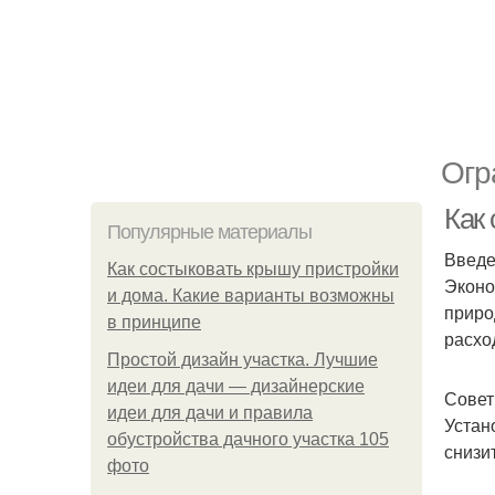
Огр
Как 
Популярные материалы
Введ
Как состыковать крышу пристройки
Эконо
и дома. Какие варианты возможны
приро
в принципе
расхо
Простой дизайн участка. Лучшие
идеи для дачи — дизайнерские
Совет
идеи для дачи и правила
Устан
обустройства дачного участка 105
снизи
фото