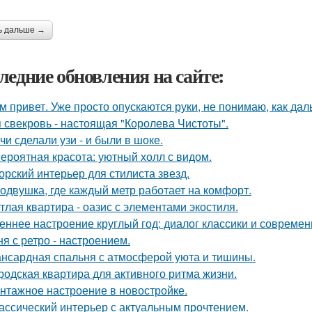
ь дальше →
ледние обновления на сайте:
м привет. Уже просто опускаются руки, не понимаю, как дал
 свекровь - настоящая "Королева Чистоты".
чи сделали узи - и были в шоке.
ероятная красота: уютный холл с видом.
орский интерьер для стилиста звезд.
одвушка, где каждый метр работает на комфорт.
тлая квартира - оазис с элементами экостиля.
еннее настроение круглый год: диалог классики и современ
ня с ретро - настроением.
нсардная спальня с атмосферой уюта и тишины.
родская квартира для активного ритма жизни.
нтажное настроение в новостройке.
ассический интерьер с актуальным прочтением.