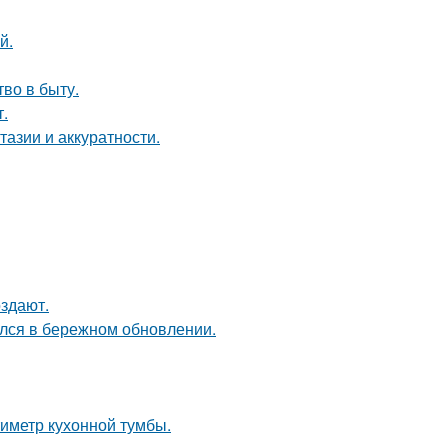
й.
тво в быту.
.
тазии и аккуратности.
оздают.
ался в бережном обновлении.
иметр кухонной тумбы.