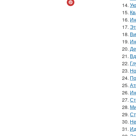
14.
Ую
15.
Кв
16.
Ин
17.
Эт
18.
Ви
19.
Ин
20.
Де
21.
Вд
22.
Гл
23.
Но
24.
По
25.
Ат
26.
Ин
27.
Ст
28.
Ми
29.
Ст
30.
Не
31.
Ид