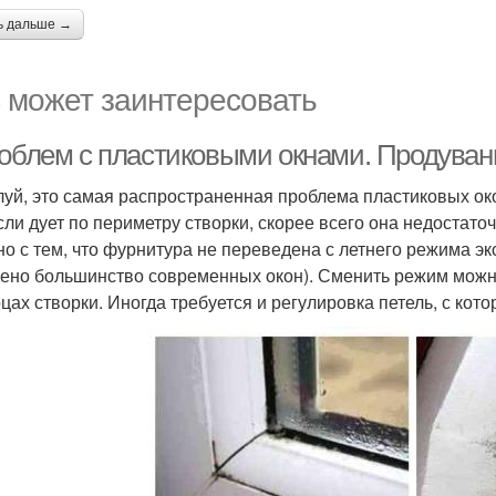
ь дальше →
 может заинтересовать
роблем с пластиковыми окнами. Продуван
уй, это самая распространенная проблема пластиковых око
если дует по периметру створки, скорее всего она недостато
но с тем, что фурнитура не переведена с летнего режима э
ено большинство современных окон). Сменить режим можн
рцах створки. Иногда требуется и регулировка петель, с ко