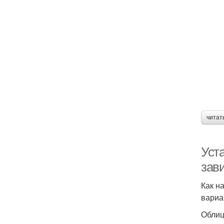
читат
Уст
зав
Как н
вариа
Облиц