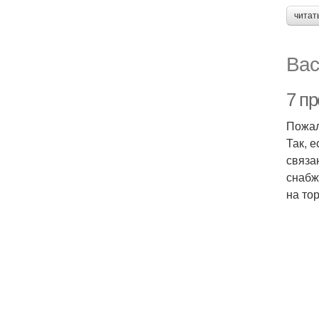
читат
Вас
7 п
Пожал
Так, 
связа
снабж
на то