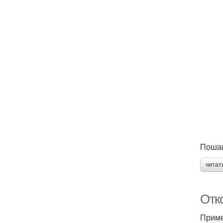
Пошаг
читат
Отко
Приме