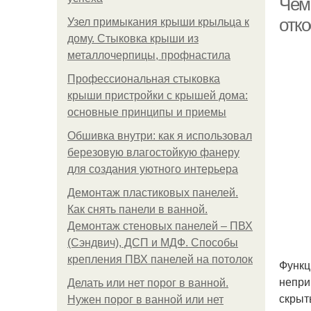
Чем
отко
Узел примыкания крыши крыльца к
дому. Стыковка крыши из
металлочерпицы, профнастила
Профессиональная стыковка
крыши пристройки с крышей дома:
основные принципы и приемы
Обшивка внутри: как я использовал
березовую влагостойкую фанеру
для создания уютного интерьера
Демонтаж пластиковых панелей.
Как снять панели в ванной.
Демонтаж стеновых панелей – ПВХ
(Сэндвич), ДСП и МДФ. Способы
крепления ПВХ панелей на потолок
Функц
непри
Делать или нет порог в ванной.
скрыт
Нужен порог в ванной или нет