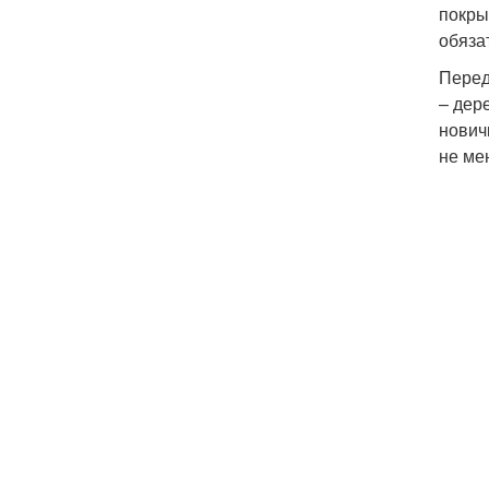
покры
обяза
Перед
– дер
нович
не ме