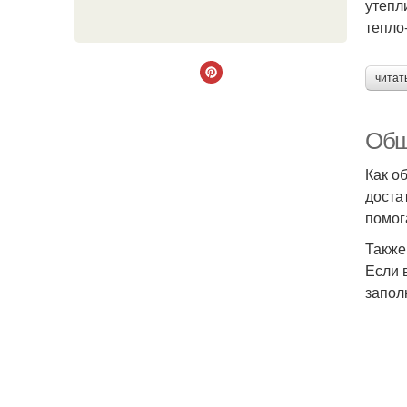
утепл
тепло
читат
Обш
Как о
доста
помог
Также
Если 
запол