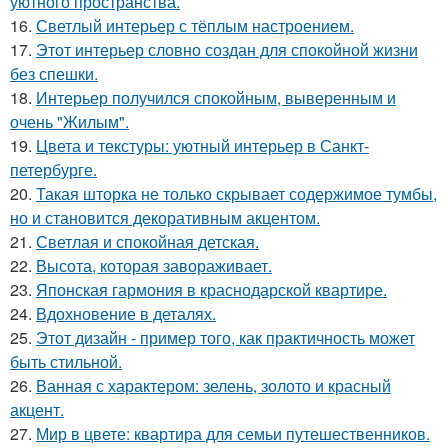
уютного пространства.
16.
Светлый интерьер с тёплым настроением.
17.
Этот интерьер словно создан для спокойной жизни
без спешки.
18.
Интерьер получился спокойным, выверенным и
очень "Жилым".
19.
Цвета и текстуры: уютный интерьер в Санкт-
петербурге.
20.
Такая шторка не только скрывает содержимое тумбы,
но и становится декоративным акцентом.
21.
Светлая и спокойная детская.
22.
Высота, которая завораживает.
23.
Японская гармония в краснодарской квартире.
24.
Вдохновение в деталях.
25.
Этот дизайн - пример того, как практичность может
быть стильной.
26.
Ванная с характером: зелень, золото и красный
акцент.
27.
Мир в цвете: квартира для семьи путешественников.