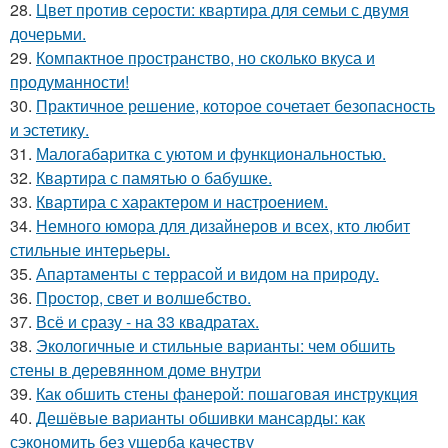
28.
Цвет против серости: квартира для семьи с двумя
дочерьми.
29.
Компактное пространство, но сколько вкуса и
продуманности!
30.
Практичное решение, которое сочетает безопасность
и эстетику.
31.
Малогабаритка с уютом и функциональностью.
32.
Квартира с памятью о бабушке.
33.
Квартира с характером и настроением.
34.
Немного юмора для дизайнеров и всех, кто любит
стильные интерьеры.
35.
Апартаменты с террасой и видом на природу.
36.
Простор, свет и волшебство.
37.
Всё и сразу - на 33 квадратах.
38.
Экологичные и стильные варианты: чем обшить
стены в деревянном доме внутри
39.
Как обшить стены фанерой: пошаговая инструкция
40.
Дешёвые варианты обшивки мансарды: как
сэкономить без ущерба качеству