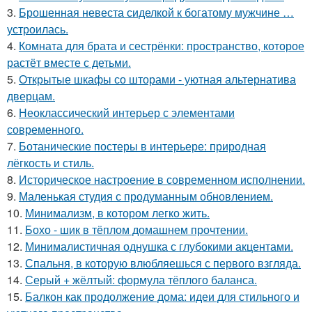
3.
Брошенная невеста сиделкой к богатому мужчине …
устроилась.
4.
Комната для брата и сестрёнки: пространство, которое
растёт вместе с детьми.
5.
Открытые шкафы со шторами - уютная альтернатива
дверцам.
6.
Неоклассический интерьер с элементами
современного.
7.
Ботанические постеры в интерьере: природная
лёгкость и стиль.
8.
Историческое настроение в современном исполнении.
9.
Маленькая студия с продуманным обновлением.
10.
Минимализм, в котором легко жить.
11.
Бохо - шик в тёплом домашнем прочтении.
12.
Минималистичная однушка с глубокими акцентами.
13.
Спальня, в которую влюбляешься с первого взгляда.
14.
Серый + жёлтый: формула тёплого баланса.
15.
Балкон как продолжение дома: идеи для стильного и