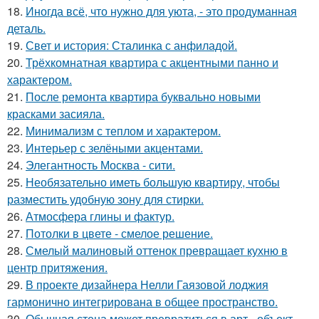
18.
Иногда всё, что нужно для уюта, - это продуманная
деталь.
19.
Свет и история: Сталинка с анфиладой.
20.
Трёхкомнатная квартира с акцентными панно и
характером.
21.
После ремонта квартира буквально новыми
красками засияла.
22.
Минимализм с теплом и характером.
23.
Интерьер с зелёными акцентами.
24.
Элегантность Москва - сити.
25.
Необязательно иметь большую квартиру, чтобы
разместить удобную зону для стирки.
26.
Атмосфера глины и фактур.
27.
Потолки в цвете - смелое решение.
28.
Смелый малиновый оттенок превращает кухню в
центр притяжения.
29.
В проекте дизайнера Нелли Гаязовой лоджия
гармонично интегрирована в общее пространство.
30.
Обычная стена может превратиться в арт - объект,