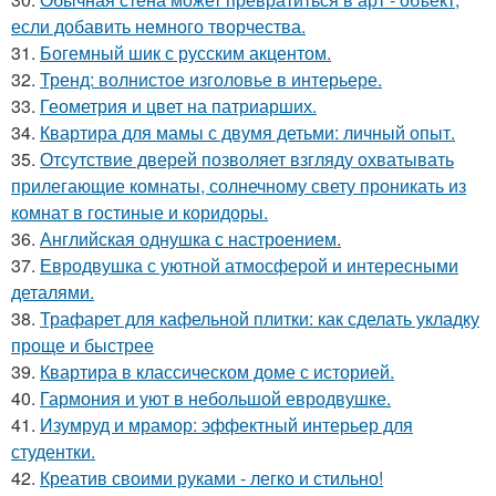
если добавить немного творчества.
31.
Богемный шик с русским акцентом.
32.
Тренд: волнистое изголовье в интерьере.
33.
Геометрия и цвет на патриарших.
34.
Квартира для мамы с двумя детьми: личный опыт.
35.
Отсутствие дверей позволяет взгляду охватывать
прилегающие комнаты, солнечному свету проникать из
комнат в гостиные и коридоры.
36.
Английская однушка с настроением.
37.
Евродвушка с уютной атмосферой и интересными
деталями.
38.
Трафарет для кафельной плитки: как сделать укладку
проще и быстрее
39.
Квартира в классическом доме с историей.
40.
Гармония и уют в небольшой евродвушке.
41.
Изумруд и мрамор: эффектный интерьер для
студентки.
42.
Креатив своими руками - легко и стильно!