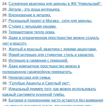
24.
Солнечная квартира для аренды в ЖК "Никольский".
25.
Детали - это душа интерьера.
26.
Вдохновение в деталях.
27.
Роскошный проект в Москва - сити для аренды.
28.
Студия с четырьмя окнами.
29.
Терракотовое тепло дома.
30.
Даже в ограниченном пространстве можно создать
уют и красоту.
31.
Желтый и красный: квартира с яркими акцентами.
32.
Яркий интерьер для студентки: стиль и характер.
33.
Интерьер в гармонии с природой.
34.
Даже компактное пространство можно в
полноценную гардеробную превратить.
35.
Неоклассика для семьи.
36.
"Голубые Акценты и Светлый уют".
37.
Идеальный пример того, как можно использовать
каждый сантиметр кухонной тумбы.
38.
Батареи и подоконники часто остаются без внимания
- но именно они могут задать тон всему интерьеру.