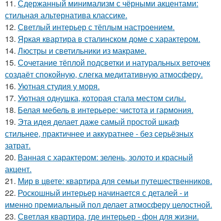
11.
Сдержанный минимализм с чёрными акцентами:
стильная альтернатива классике.
12.
Светлый интерьер с тёплым настроением.
13.
Яркая квартира в сталинском доме с характером.
14.
Люстры и светильники из макраме.
15.
Сочетание тёплой подсветки и натуральных веточек
создаёт спокойную, слегка медитативную атмосферу.
16.
Уютная студия у моря.
17.
Уютная однушка, которая стала местом силы.
18.
Белая мебель в интерьере: чистота и гармония.
19.
Эта идея делает даже самый простой шкаф
стильнее, практичнее и аккуратнее - без серьёзных
затрат.
20.
Ванная с характером: зелень, золото и красный
акцент.
21.
Мир в цвете: квартира для семьи путешественников.
22.
Роскошный интерьер начинается с деталей - и
именно премиальный пол делает атмосферу целостной.
23.
Светлая квартира, где интерьер - фон для жизни.