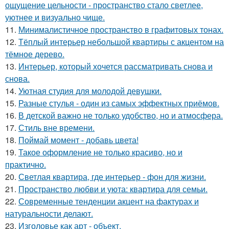
ощущение цельности - пространство стало светлее,
уютнее и визуально чище.
11.
Минималистичное пространство в графитовых тонах.
12.
Тёплый интерьер небольшой квартиры с акцентом на
тёмное дерево.
13.
Интерьер, который хочется рассматривать снова и
снова.
14.
Уютная студия для молодой девушки.
15.
Разные стулья - один из самых эффектных приёмов.
16.
В детской важно не только удобство, но и атмосфера.
17.
Стиль вне времени.
18.
Поймай момент - добавь цвета!
19.
Такое оформление не только красиво, но и
практично.
20.
Светлая квартира, где интерьер - фон для жизни.
21.
Пространство любви и уюта: квартира для семьи.
22.
Современные тенденции акцент на фактурах и
натуральности делают.
23.
Изголовье как арт - объект.