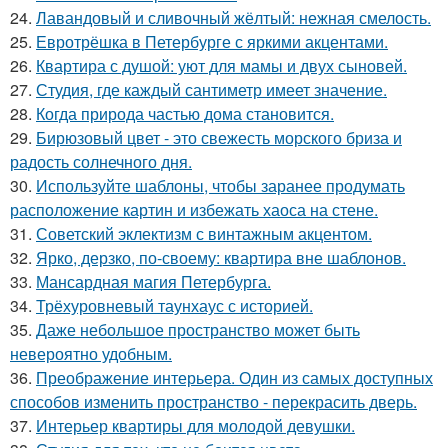
24.
Лавандовый и сливочный жёлтый: нежная смелость.
25.
Евротрёшка в Петербурге с яркими акцентами.
26.
Квартира с душой: уют для мамы и двух сыновей.
27.
Студия, где каждый сантиметр имеет значение.
28.
Когда природа частью дома становится.
29.
Бирюзовый цвет - это свежесть морского бриза и
радость солнечного дня.
30.
Используйте шаблоны, чтобы заранее продумать
расположение картин и избежать хаоса на стене.
31.
Советский эклектизм с винтажным акцентом.
32.
Ярко, дерзко, по-своему: квартира вне шаблонов.
33.
Мансардная магия Петербурга.
34.
Трёхуровневый таунхаус с историей.
35.
Даже небольшое пространство может быть
невероятно удобным.
36.
Преображение интерьера. Один из самых доступных
способов изменить пространство - перекрасить дверь.
37.
Интерьер квартиры для молодой девушки.