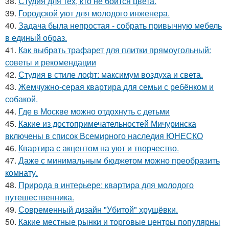
38.
Студия для тех, кто не боится цвета.
39.
Городской уют для молодого инженера.
40.
Задача была непростая - собрать привычную мебель
в единый образ.
41.
Как выбрать трафарет для плитки прямоугольный:
советы и рекомендации
42.
Студия в стиле лофт: максимум воздуха и света.
43.
Жемчужно-серая квартира для семьи с ребёнком и
собакой.
44.
Где в Москве можно отдохнуть с детьми
45.
Какие из достопримечательностей Мичуринска
включены в список Всемирного наследия ЮНЕСКО
46.
Квартира с акцентом на уют и творчество.
47.
Даже с минимальным бюджетом можно преобразить
комнату.
48.
Природа в интерьере: квартира для молодого
путешественника.
49.
Современный дизайн "Убитой" хрущёвки.
50.
Какие местные рынки и торговые центры популярны