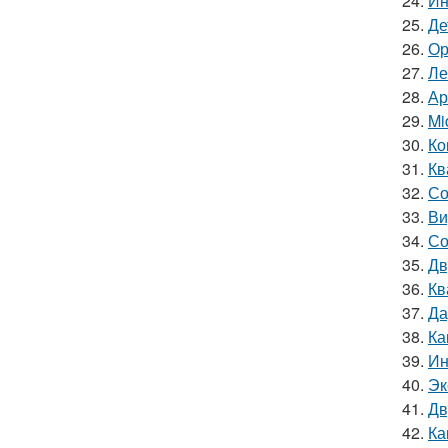
24.
Ин
25.
Де
26.
Ор
27.
Ле
28.
Ар
29.
Mi
30.
Ко
31.
Кв
32.
Со
33.
Ви
34.
Со
35.
Дв
36.
Кв
37.
Да
38.
Ка
39.
Ин
40.
Эк
41.
Дв
42.
Ка