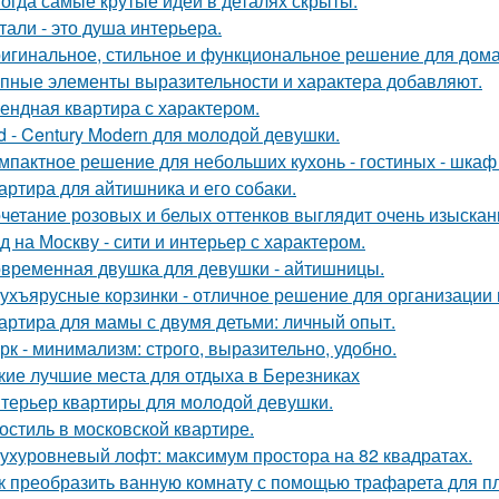
огда самые крутые идеи в деталях скрыты.
тали - это душа интерьера.
игинальное, стильное и функциональное решение для дома
пные элементы выразительности и характера добавляют.
ендная квартира с характером.
d - Century Modern для молодой девушки.
мпактное решение для небольших кухонь - гостиных - шкаф
артира для айтишника и его собаки.
четание розовых и белых оттенков выглядит очень изыскан
д на Москву - сити и интерьер с характером.
временная двушка для девушки - айтишницы.
ухъярусные корзинки - отличное решение для организации 
артира для мамы с двумя детьми: личный опыт.
рк - минимализм: строго, выразительно, удобно.
кие лучшие места для отдыха в Березниках
терьер квартиры для молодой девушки.
остиль в московской квартире.
ухуровневый лофт: максимум простора на 82 квадратах.
к преобразить ванную комнату с помощью трафарета для пл