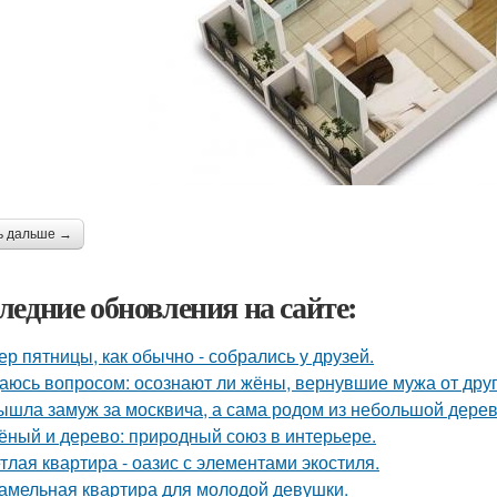
ь дальше →
ледние обновления на сайте:
ер пятницы, как обычно - собрались у друзей.
аюсь вопросом: осознают ли жёны, вернувшие мужа от друго
ышла замуж за москвича, а сама родом из небольшой дерев
ёный и дерево: природный союз в интерьере.
тлая квартира - оазис с элементами экостиля.
амельная квартира для молодой девушки.