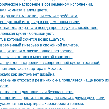
орическое настроение в современном исполнении.
ная комната в алом цвете.
ртира на 51-м этаже для семьи с ребёнком.
ень уютный интерьер в современном стиле.
етлая квартира - это всегда про воздух и спокойствие.
ленькая кухня - большой уют.
т, в который хочется возвращаться.
временный интерьер в спокойной палитре.
хня, которая отражает ваше настроение.
онская эстетика в московской квартире.
анцузское настроение в современной кухне - гостиной.
нималистская квартира в Москве.
ркало как инструмент дизайна.
есень на откосах и резинках окна появляется чаще всего и
ости.
остранство для тишины и безопасности.
ет против серости: квартира для семьи с двумя дочерьми.
ухкомнатная квартира с характером и теплом.