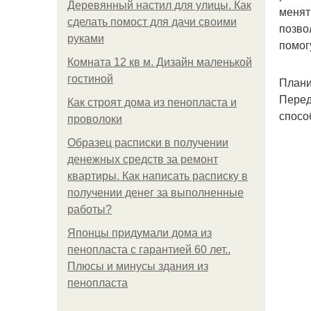
Деревянный настил для улицы. Как
менят
сделать помост для дачи своими
позво
руками
помог
Комната 12 кв м. Дизайн маленькой
гостиной
Плани
Перед
Как строят дома из пенопласта и
спосо
проволоки
Образец расписки в получении
денежных средств за ремонт
квартиры. Как написать расписку в
получении денег за выполненные
работы?
Японцы придумали дома из
пенопласта с гарантией 60 лет..
Плюсы и минусы здания из
пенопласта