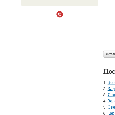
читат
Пос
1.
Веч
2.
Зад
3.
Я в
4.
Зел
5.
Све
6.
Кар