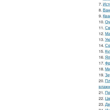
7.
Ист
8.
Ван
9.
Ква
10.
Оч
11.
Св
12.
Ма
13.
Ую
14.
Со
15.
Ку
16.
Яп
17.
Фр
18.
Ми
19.
Зе
20.
Пл
влажн
21.
Пр
22.
Цв
23.
Дв