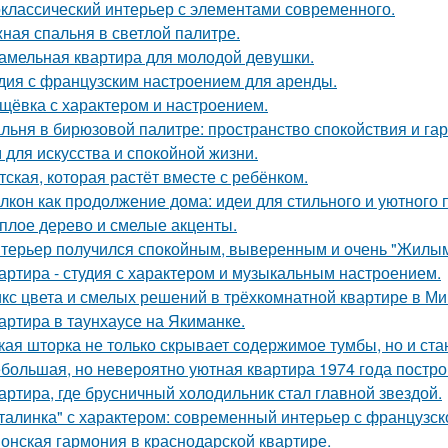
классический интерьер с элементами современного.
ная спальня в светлой палитре.
амельная квартира для молодой девушки.
дия с французским настроением для аренды.
щёвка с характером и настроением.
льня в бирюзовой палитре: пространство спокойствия и га
 для искусства и спокойной жизни.
тская, которая растёт вместе с ребёнком.
лкон как продолжение дома: идеи для стильного и уютного 
плое дерево и смелые акценты.
терьер получился спокойным, выверенным и очень "Жилым
артира - студия с характером и музыкальным настроением.
кс цвета и смелых решений в трёхкомнатной квартире в Ми
артира в таунхаусе на Якиманке.
кая шторка не только скрывает содержимое тумбы, но и ст
большая, но невероятно уютная квартира 1974 года постро
артира, где брусничный холодильник стал главной звездой.
талинка" с характером: современный интерьер с французск
онская гармония в краснодарской квартире.