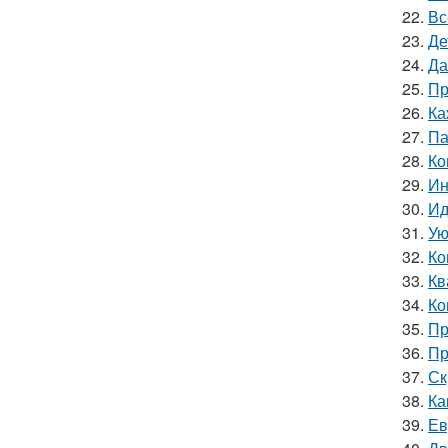
22.
Вс
23.
Де
24.
Да
25.
Пр
26.
Ка
27.
Па
28.
Ко
29.
Ин
30.
Ид
31.
Ую
32.
Ко
33.
Кв
34.
Ко
35.
Пр
36.
Пр
37.
Ск
38.
Ка
39.
Ев