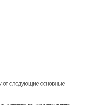
вуют следующие основные
то та величина, которая в первую очередь