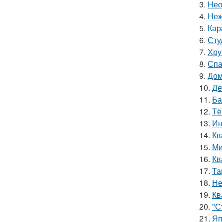
3.
Нео
4.
Неж
5.
Кар
6.
Сту
7.
Хру
8.
Спа
9.
Дом
10.
Де
11.
Ба
12.
Тё
13.
Ин
14.
Кв
15.
Ми
16.
Кв
17.
Та
18.
Не
19.
Кв
20.
"С
21.
Яп