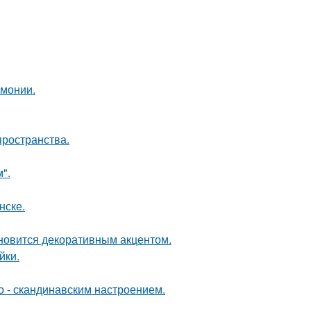
рмонии.
пространства.
".
нске.
ановится декоративным акцентом.
йки.
о - скандинавским настроением.