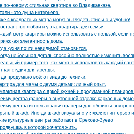
е по-новому: стильная квартира во Владикавказе.
тали - это душа интерьера.
же 4 квадратных метра могут выглядеть стильно и удобно!
остранство любви и уюта: квартира для семьи.
ждый метр квартиры можно использовать с пользой, если 
рижская элегантность дома.
гда кухня почти невидимой становится.
огда небольшая деталь способна полностью изменить восп
еальный пример того, как можно использовать каждый сант
тная студия для аренды.
гда продумано всё: от вида до техники.
артира для мамы с двумя детьми: личный опыт.
мпактная квартира с яркой кухней и продуманной планиров
еимущества фанеры в внутренней отделке каркасных домо
еимущества использования фанеры для обшивки внутренн
рытый шкаф. Иногда шкаф визуально утяжеляет интерьер и
кие культурные центры работают в Орехово-Зуево
родвушка, в которой хочется жить.