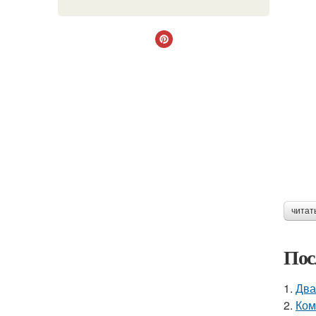
читат
Пос
1.
Два
2.
Ком