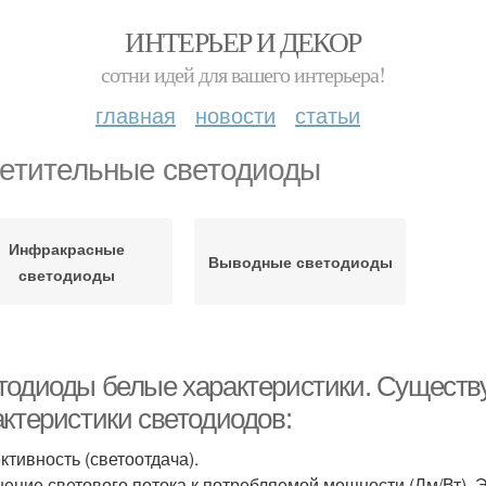
ИНТЕРЬЕР И ДЕКОР
сотни идей для вашего интерьера!
главная
новости
статьи
етительные светодиоды
Инфракрасные
Выводные светодиоды
светодиоды
тодиоды белые характеристики. Сущест
актеристики светодиодов:
тивность (светоотдача).
ение светового потока к потребляемой мощности (Лм/Вт). Э