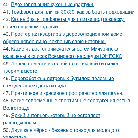
40.
Вдохновляющие кухонные фартуки.
41.
Трафарет для плитки 30х30: как выбрать подходящий
42.
Как выбрать трафареты для плитки под покраску:
советы и рекомендации
43.
Просторная квартира в дореволюционном доме
обрела новое лицо, сохранив свою историю.
44.
Какие из достопримечательностей Мичуринска
включены в список Всемирного наследия ЮНЕСКО
45.
Лёгкие поделки из одной пластиковой бутылки:
творим вместе
46.
Переработка 5-литровых бутылок: полезные
самоделки для дома и сада
47.
Практичное и красивое пространство для семьи.
48.
Какие современные спортивные сооружения есть в
Волгограде
49.
Яркий интерьер, который не оставляет
равнодушным.
50.
Двушка в чёрно - бежевых тонах для молодого
холостяка.