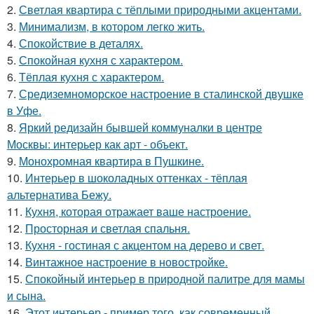
2.
Светлая квартира с тёплыми природными акцентами.
3.
Минимализм, в котором легко жить.
4.
Спокойствие в деталях.
5.
Спокойная кухня с характером.
6.
Тёплая кухня с характером.
7.
Средиземноморское настроение в сталинской двушке
в Уфе.
8.
Яркий редизайн бывшей коммуналки в центре
Москвы: интерьер как арт - объект.
9.
Монохромная квартира в Пушкине.
10.
Интерьер в шоколадных оттенках - тёплая
альтернатива Бежу.
11.
Кухня, которая отражает ваше настроение.
12.
Просторная и светлая спальня.
13.
Кухня - гостиная с акцентом на дерево и свет.
14.
Винтажное настроение в новостройке.
15.
Спокойный интерьер в природной палитре для мамы
и сына.
16.
Этот интерьер - пример того, как современный