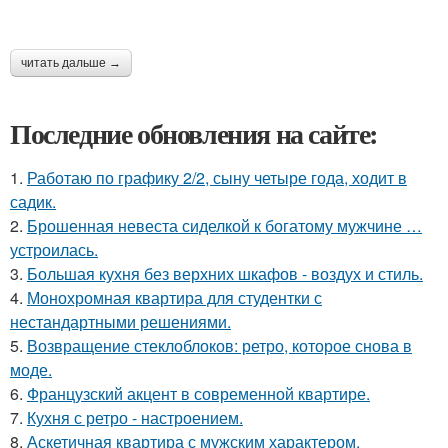
читать дальше →
Последние обновления на сайте:
1.
Работаю по графику 2/2, сыну четыре года, ходит в
садик.
2.
Брошенная невеста сиделкой к богатому мужчине …
устроилась.
3.
Большая кухня без верхних шкафов - воздух и стиль.
4.
Монохромная квартира для студентки с
нестандартными решениями.
5.
Возвращение стеклоблоков: ретро, которое снова в
моде.
6.
Французский акцент в современной квартире.
7.
Кухня с ретро - настроением.
8.
Аскетичная квартира с мужским характером.