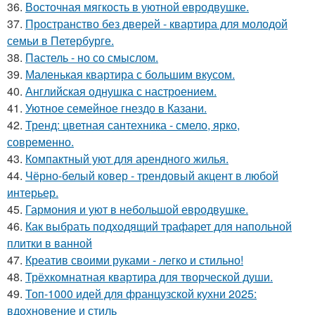
36.
Восточная мягкость в уютной евродвушке.
37.
Пространство без дверей - квартира для молодой
семьи в Петербурге.
38.
Пастель - но со смыслом.
39.
Маленькая квартира с большим вкусом.
40.
Английская однушка с настроением.
41.
Уютное семейное гнездо в Казани.
42.
Тренд: цветная сантехника - смело, ярко,
современно.
43.
Компактный уют для арендного жилья.
44.
Чёрно-белый ковер - трендовый акцент в любой
интерьер.
45.
Гармония и уют в небольшой евродвушке.
46.
Как выбрать подходящий трафарет для напольной
плитки в ванной
47.
Креатив своими руками - легко и стильно!
48.
Трёхкомнатная квартира для творческой души.
49.
Топ-1000 идей для французской кухни 2025:
вдохновение и стиль