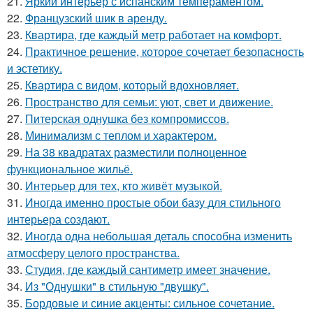
21.
Яркий интерьер с испанским темпераментом.
22.
Французский шик в аренду.
23.
Квартира, где каждый метр работает на комфорт.
24.
Практичное решение, которое сочетает безопасность
и эстетику.
25.
Квартира с видом, который вдохновляет.
26.
Пространство для семьи: уют, свет и движение.
27.
Питерская однушка без компромиссов.
28.
Минимализм с теплом и характером.
29.
На 38 квадратах разместили полноценное
функциональное жильё.
30.
Интерьер для тех, кто живёт музыкой.
31.
Иногда именно простые обои базу для стильного
интерьера создают.
32.
Иногда одна небольшая деталь способна изменить
атмосферу целого пространства.
33.
Студия, где каждый сантиметр имеет значение.
34.
Из "Однушки" в стильную "двушку".
35.
Бордовые и синие акценты: сильное сочетание.