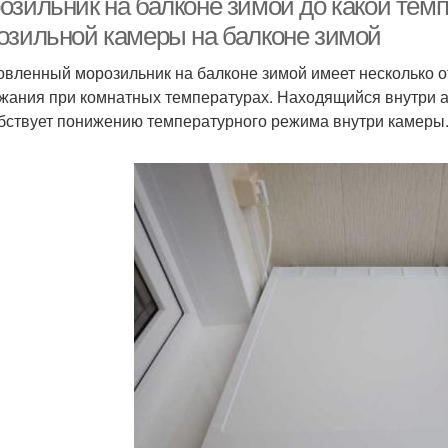
озильник на балконе зимой до какой тем
озильной камеры на балконе зимой
овленный морозильник на балконе зимой имеет несколько о
жания при комнатных температурах. Находящийся внутри а
бствует понижению температурного режима внутри камеры