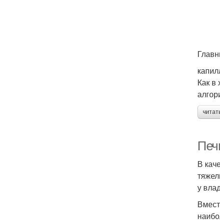
Главн
капил
Как в
алгор
читат
Печ
В кач
тяжел
у вла
Вмест
наибо