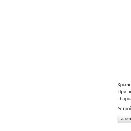
Крыль
При в
сборк
Устро
читат