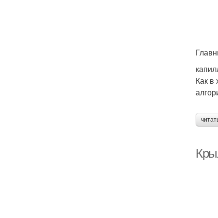
Главн
капил
Как в
алгор
читат
Кры