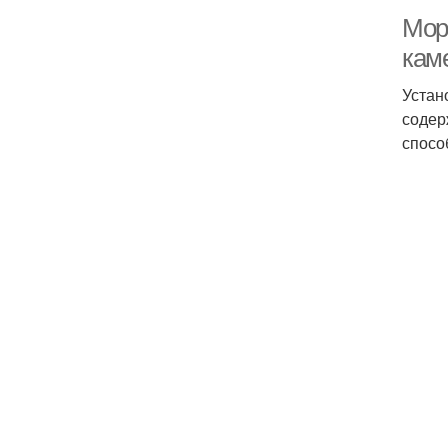
Мор
кам
Устан
содер
спосо