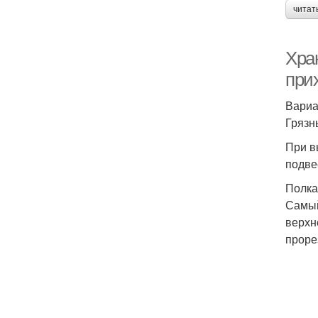
читат
Хра
при
Вариа
Грязн
При в
подве
Полка
Самый
верхн
проре