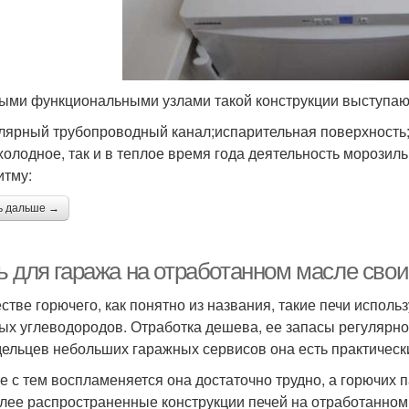
ыми функциональными узлами такой конструкции выступаю
лярный трубопроводный канал;испарительная поверхность;
 холодное, так и в теплое время года деятельность морози
итму:
ь дальше →
ь для гаража на отработанном масле сво
естве горючего, как понятно из названия, такие печи испо
ых углеводородов. Отработка дешева, ее запасы регулярн
дельцев небольших гаражных сервисов она есть практически
е с тем воспламеняется она достаточно трудно, а горючих п
лее распространенные конструкции печей на отработанном 