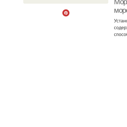
Мор
мор
Устан
содер
спосо