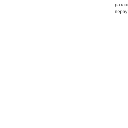
разло
перву