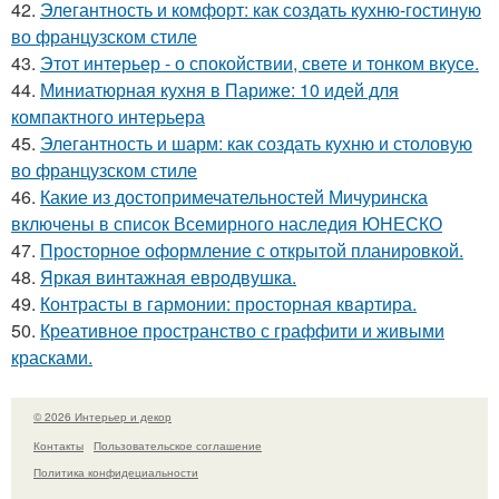
42.
Элегантность и комфорт: как создать кухню-гостиную
во французском стиле
43.
Этот интерьер - о спокойствии, свете и тонком вкусе.
44.
Миниатюрная кухня в Париже: 10 идей для
компактного интерьера
45.
Элегантность и шарм: как создать кухню и столовую
во французском стиле
46.
Какие из достопримечательностей Мичуринска
включены в список Всемирного наследия ЮНЕСКО
47.
Просторное оформление с открытой планировкой.
48.
Яркая винтажная евродвушка.
49.
Контрасты в гармонии: просторная квартира.
50.
Креативное пространство с граффити и живыми
красками.
© 2026 Интерьер и декор
Контакты
Пользовательское соглашение
Политика конфидециальности