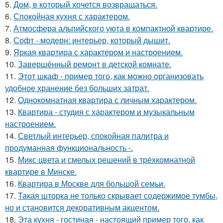
5.
Дом, в который хочется возвращаться.
6.
Спокойная кухня с характером.
7.
Атмосфера альпийского уюта в компактной квартире.
8.
Софт - модерн: интерьер, который дышит.
9.
Яркая квартира с характером и настроением.
10.
Завершённый ремонт в детской комнате.
11.
Этот шкаф - пример того, как можно организовать
удобное хранение без больших затрат.
12.
Однокомнатная квартира с личным характером.
13.
Квартира - студия с характером и музыкальным
настроением.
14.
Светлый интерьер, спокойная палитра и
продуманная функциональность -.
15.
Микс цвета и смелых решений в трёхкомнатной
квартире в Минске.
16.
Квартира в Москве для большой семьи.
17.
Такая шторка не только скрывает содержимое тумбы,
но и становится декоративным акцентом.
18.
Эта кухня - гостиная - настоящий пример того, как