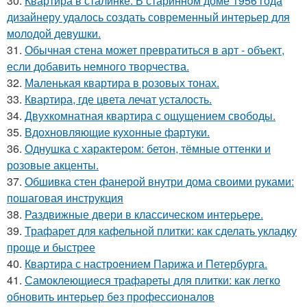
30.
Квартира в сталинке. В старинном доме 1956 года
дизайнеру удалось создать современный интерьер для
молодой девушки.
31.
Обычная стена может превратиться в арт - объект,
если добавить немного творчества.
32.
Маленькая квартира в розовых тонах.
33.
Квартира, где цвета лечат усталость.
34.
Двухкомнатная квартира с ощущением свободы.
35.
Вдохновляющие кухонные фартуки.
36.
Однушка с характером: бетон, тёмные оттенки и
розовые акценты.
37.
Обшивка стен фанерой внутри дома своими руками:
пошаговая инструкция
38.
Раздвижные двери в классическом интерьере.
39.
Трафарет для кафельной плитки: как сделать укладку
проще и быстрее
40.
Квартира с настроением Парижа и Петербурга.
41.
Самоклеющиеся трафареты для плитки: как легко
обновить интерьер без профессионалов