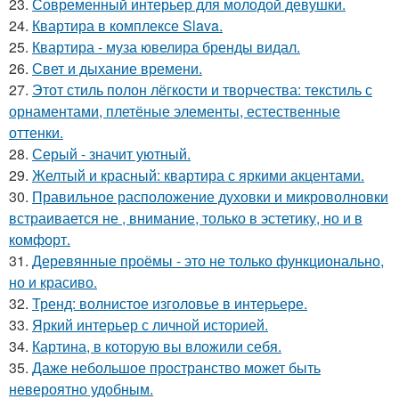
23.
Современный интерьер для молодой девушки.
24.
Квартира в комплексе Slava.
25.
Квартира - муза ювелира бренды видал.
26.
Свет и дыхание времени.
27.
Этот стиль полон лёгкости и творчества: текстиль с
орнаментами, плетёные элементы, естественные
оттенки.
28.
Серый - значит уютный.
29.
Желтый и красный: квартира с яркими акцентами.
30.
Правильное расположение духовки и микроволновки
встраивается не , внимание, только в эстетику, но и в
комфорт.
31.
Деревянные проёмы - это не только функционально,
но и красиво.
32.
Тренд: волнистое изголовье в интерьере.
33.
Яркий интерьер с личной историей.
34.
Картина, в которую вы вложили себя.
35.
Даже небольшое пространство может быть
невероятно удобным.