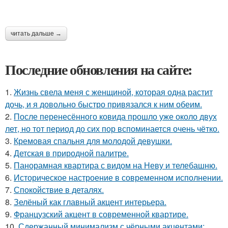
читать дальше →
Последние обновления на сайте:
1.
Жизнь свела меня с женщиной, которая одна растит
дочь, и я довольно быстро привязался к ним обеим.
2.
После перенесённого ковида прошло уже около двух
лет, но тот период до сих пор вспоминается очень чётко.
3.
Кремовая спальня для молодой девушки.
4.
Детская в природной палитре.
5.
Панорамная квартира с видом на Неву и телебашню.
6.
Историческое настроение в современном исполнении.
7.
Спокойствие в деталях.
8.
Зелёный как главный акцент интерьера.
9.
Французский акцент в современной квартире.
10.
Сдержанный минимализм с чёрными акцентами: