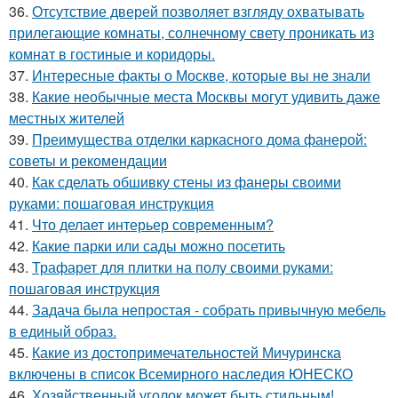
36.
Отсутствие дверей позволяет взгляду охватывать
прилегающие комнаты, солнечному свету проникать из
комнат в гостиные и коридоры.
37.
Интересные факты о Москве, которые вы не знали
38.
Какие необычные места Москвы могут удивить даже
местных жителей
39.
Преимущества отделки каркасного дома фанерой:
советы и рекомендации
40.
Как сделать обшивку стены из фанеры своими
руками: пошаговая инструкция
41.
Что делает интерьер современным?
42.
Какие парки или сады можно посетить
43.
Трафарет для плитки на полу своими руками:
пошаговая инструкция
44.
Задача была непростая - собрать привычную мебель
в единый образ.
45.
Какие из достопримечательностей Мичуринска
включены в список Всемирного наследия ЮНЕСКО
46.
Хозяйственный уголок может быть стильным!