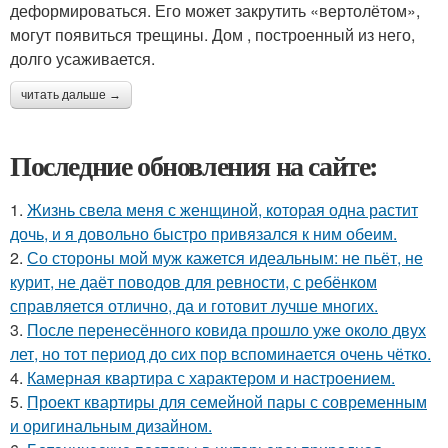
деформироваться. Его может закрутить «вертолётом»,
могут появиться трещины. Дом , построенный из него,
долго усаживается.
читать дальше →
Последние обновления на сайте:
1.
Жизнь свела меня с женщиной, которая одна растит
дочь, и я довольно быстро привязался к ним обеим.
2.
Со стороны мой муж кажется идеальным: не пьёт, не
курит, не даёт поводов для ревности, с ребёнком
справляется отлично, да и готовит лучше многих.
3.
После перенесённого ковида прошло уже около двух
лет, но тот период до сих пор вспоминается очень чётко.
4.
Камерная квартира с характером и настроением.
5.
Проект квартиры для семейной пары с современным
и оригинальным дизайном.