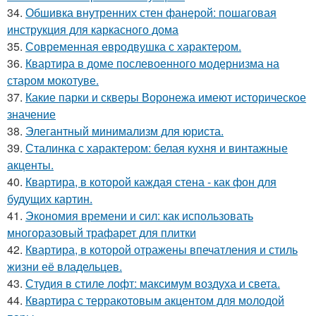
34.
Обшивка внутренних стен фанерой: пошаговая
инструкция для каркасного дома
35.
Современная евродвушка с характером.
36.
Квартира в доме послевоенного модернизма на
старом мокотуве.
37.
Какие парки и скверы Воронежа имеют историческое
значение
38.
Элегантный минимализм для юриста.
39.
Сталинка с характером: белая кухня и винтажные
акценты.
40.
Квартира, в которой каждая стена - как фон для
будущих картин.
41.
Экономия времени и сил: как использовать
многоразовый трафарет для плитки
42.
Квартира, в которой отражены впечатления и стиль
жизни её владельцев.
43.
Студия в стиле лофт: максимум воздуха и света.
44.
Квартира с терракотовым акцентом для молодой