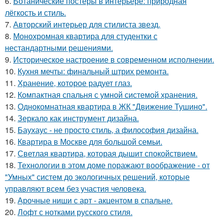
6.
Ботанические постеры в интерьере: природная
лёгкость и стиль.
7.
Авторский интерьер для стилиста звезд.
8.
Монохромная квартира для студентки с
нестандартными решениями.
9.
Историческое настроение в современном исполнении.
10.
Кухня мечты: финальный штрих ремонта.
11.
Хранение, которое радует глаз.
12.
Компактная спальня с умной системой хранения.
13.
Однокомнатная квартира в ЖК "Движение Тушино".
14.
Зеркало как инструмент дизайна.
15.
Баухаус - не просто стиль, а философия дизайна.
16.
Квартира в Москве для большой семьи.
17.
Светлая квартира, которая дышит спокойствием.
18.
Технологии в этом доме поражают воображение - от
"Умных" систем до экологичных решений, которые
управляют всем без участия человека.
19.
Арочные ниши с арт - акцентом в спальне.
20.
Лофт с нотками русского стиля.