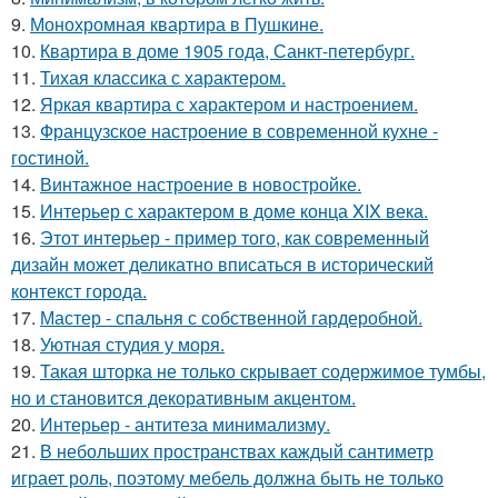
9.
Монохромная квартира в Пушкине.
10.
Квартира в доме 1905 года, Санкт-петербург.
11.
Тихая классика с характером.
12.
Яркая квартира с характером и настроением.
13.
Французское настроение в современной кухне -
гостиной.
14.
Винтажное настроение в новостройке.
15.
Интерьер с характером в доме конца XIX века.
16.
Этот интерьер - пример того, как современный
дизайн может деликатно вписаться в исторический
контекст города.
17.
Мастер - спальня с собственной гардеробной.
18.
Уютная студия у моря.
19.
Такая шторка не только скрывает содержимое тумбы,
но и становится декоративным акцентом.
20.
Интерьер - антитеза минимализму.
21.
В небольших пространствах каждый сантиметр
играет роль, поэтому мебель должна быть не только