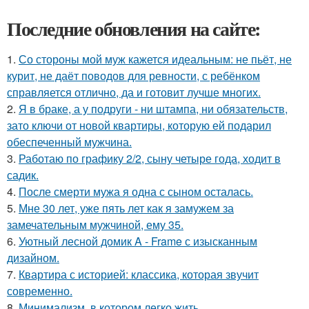
Последние обновления на сайте:
1.
Со стороны мой муж кажется идеальным: не пьёт, не
курит, не даёт поводов для ревности, с ребёнком
справляется отлично, да и готовит лучше многих.
2.
Я в браке, а у подруги - ни штампа, ни обязательств,
зато ключи от новой квартиры, которую ей подарил
обеспеченный мужчина.
3.
Работаю по графику 2/2, сыну четыре года, ходит в
садик.
4.
После смерти мужа я одна с сыном осталась.
5.
Мне 30 лет, уже пять лет как я замужем за
замечательным мужчиной, ему 35.
6.
Уютный лесной домик A - Frame с изысканным
дизайном.
7.
Квартира с историей: классика, которая звучит
современно.
8.
Минимализм, в котором легко жить.