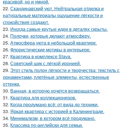
красивой, но и умной.
22.
Скандинавский уют. Нейтральная отделка и
натуральные материалы ощущение лёгкости и
спокойствия создают.
23.
Иногда самые крутые идеи в деталях скрыты.
24.
Полочки, которые делают атмосферу.
25.
Атмосфера уюта в небольшой квартире.
26.
Флористические мотивы в интерьере.
27.
Квартира в комплексе Slava.
28.
Советский шик с лёгкой иронией.
29.
Этот стиль полон лёгкости и творчества: текстиль с
орнаментами, плетёные элементы, естественные
оттенки.
30.
Ванная, в которую хочется возвращаться.
31.
Квартира для коллекционеров.
32.
Когда продумано всё: от вида до техники.
33.
Яркая квартира с историей в Калининграде.
34.
Минимализм, в котором всё продумано.
35.
Классика по-английски для семьи.