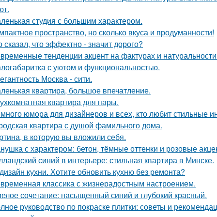
ют.
ленькая студия с большим характером.
мпактное пространство, но сколько вкуса и продуманности!
о сказал, что эффектно - значит дорого?
временные тенденции акцент на фактурах и натуральности
логабаритка с уютом и функциональностью.
егантность Москва - сити.
ленькая квартира, большое впечатление.
ухкомнатная квартира для пары.
много юмора для дизайнеров и всех, кто любит стильные и
родская квартира с душой фамильного дома.
ртина, в которую вы вложили себя.
нушка с характером: бетон, тёмные оттенки и розовые акце
лландский синий в интерьере: стильная квартира в Минске.
дизайн кухни. Хотите обновить кухню без ремонта?
временная классика с жизнерадостным настроением.
елое сочетание: насыщенный синий и глубокий красный.
лное руководство по покраске плитки: советы и рекоменда