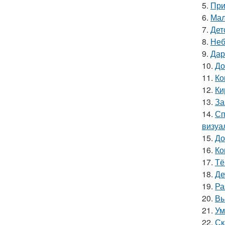
5.
При
6.
Мал
7.
Дет
8.
Неб
9.
Дар
10.
До
11.
Ко
12.
Ки
13.
За
14.
Сп
визуа
15.
До
16.
Ко
17.
Тё
18.
Де
19.
Ра
20.
Вы
21.
Ум
22.
Ск