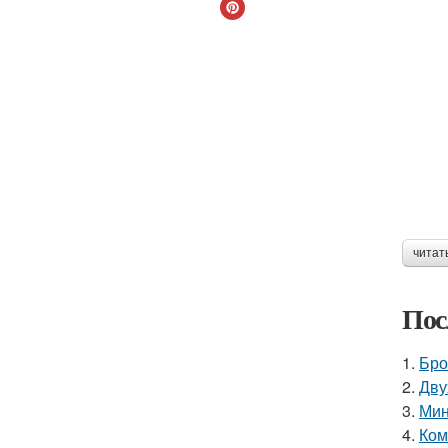
читат
Пос
1.
Бро
2.
Дву
3.
Мин
4.
Ком