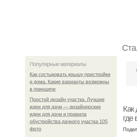
Ста
Популярные материалы
Как состыковать крышу пристройки
и дома. Какие варианты возможны
в принципе
Простой дизайн участка. Лучшие
идеи для дачи — дизайнерские
Как
идеи для дачи и правила
где 
обустройства дачного участка 105
Подел
фото