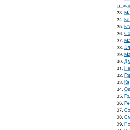
созда
23.
Ма
24.
Ко
25.
Кт
26.
Со
27.
Ма
28.
Эл
29.
Ма
30.
Дв
31.
Не
32.
Го
33.
Ка
34.
Од
35.
Го
36.
Ре
37.
Со
38.
См
39.
По