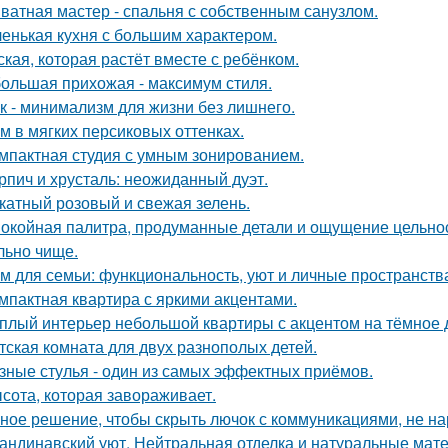
ватная мастер - спальня с собственным санузлом.
енькая кухня с большим характером.
ская, которая растёт вместе с ребёнком.
ольшая прихожая - максимум стиля.
к - минимализм для жизни без лишнего.
м в мягких персиковых оттенках.
мпактная студия с умным зонированием.
рпич и хрусталь: неожиданный дуэт.
катный розовый и свежая зелень.
окойная палитра, продуманные детали и ощущение цельност
льно чище.
м для семьи: функциональность, уют и личные пространств
мпактная квартира с яркими акцентами.
плый интерьер небольшой квартиры с акцентом на тёмное 
тская комната для двух разнополых детей.
зные стулья - один из самых эффектных приёмов.
сота, которая завораживает.
ное решение, чтобы скрыть лючок с коммуникациями, не на
андинавский уют. Нейтральная отделка и натуральные мат