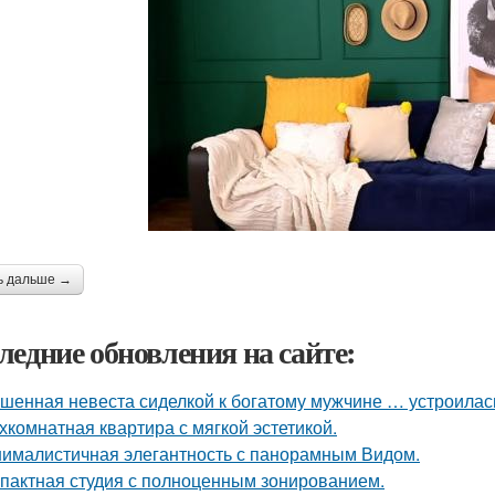
ь дальше →
ледние обновления на сайте:
шенная невеста сиделкой к богатому мужчине … устроилас
хкомнатная квартира с мягкой эстетикой.
ималистичная элегантность с панорамным Видом.
пактная студия с полноценным зонированием.