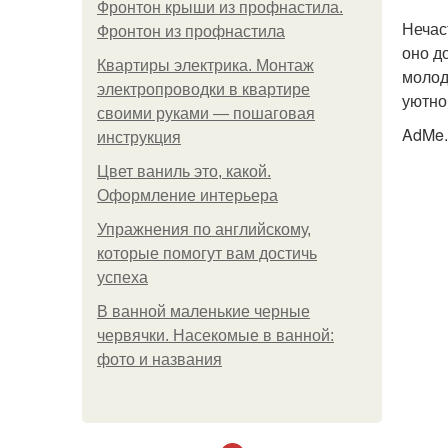
Фронтон крыши из профнастила.
Нечас
Фронтон из профнастила
оно д
Квартиры электрика. Монтаж
молод
электропроводки в квартире
уютно
своими руками — пошаговая
AdMe.
инструкция
Цвет ваниль это, какой.
Оформление интерьера
Упражнения по английскому,
которые помогут вам достичь
успеха
В ванной маленькие черные
червячки. Насекомые в ванной:
фото и названия