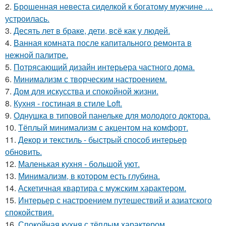
2.
Брошенная невеста сиделкой к богатому мужчине …
устроилась.
3.
Десять лет в браке, дети, всё как у людей.
4.
Ванная комната после капитального ремонта в
нежной палитре.
5.
Потрясающий дизайн интерьера частного дома.
6.
Минимализм с творческим настроением.
7.
Дом для искусства и спокойной жизни.
8.
Кухня - гостиная в стиле Loft.
9.
Однушка в типовой панельке для молодого доктора.
10.
Тёплый минимализм с акцентом на комфорт.
11.
Декор и текстиль - быстрый способ интерьер
обновить.
12.
Маленькая кухня - большой уют.
13.
Минимализм, в котором есть глубина.
14.
Аскетичная квартира с мужским характером.
15.
Интерьер с настроением путешествий и азиатского
спокойствия.
16.
Спокойная кухня с тёплым характером.