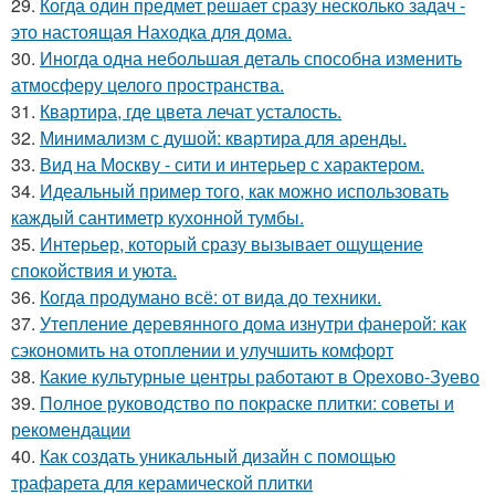
29.
Когда один предмет решает сразу несколько задач -
это настоящая Находка для дома.
30.
Иногда одна небольшая деталь способна изменить
атмосферу целого пространства.
31.
Квартира, где цвета лечат усталость.
32.
Минимализм с душой: квартира для аренды.
33.
Вид на Москву - сити и интерьер с характером.
34.
Идеальный пример того, как можно использовать
каждый сантиметр кухонной тумбы.
35.
Интерьер, который сразу вызывает ощущение
спокойствия и уюта.
36.
Когда продумано всё: от вида до техники.
37.
Утепление деревянного дома изнутри фанерой: как
сэкономить на отоплении и улучшить комфорт
38.
Какие культурные центры работают в Орехово-Зуево
39.
Полное руководство по покраске плитки: советы и
рекомендации
40.
Как создать уникальный дизайн с помощью
трафарета для керамической плитки