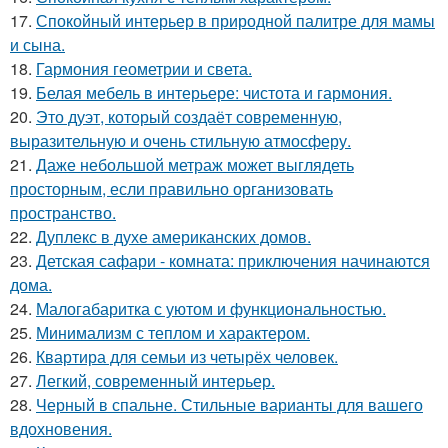
17.
Спокойный интерьер в природной палитре для мамы
и сына.
18.
Гармония геометрии и света.
19.
Белая мебель в интерьере: чистота и гармония.
20.
Это дуэт, который создаёт современную,
выразительную и очень стильную атмосферу.
21.
Даже небольшой метраж может выглядеть
просторным, если правильно организовать
пространство.
22.
Дуплекс в духе американских домов.
23.
Детская сафари - комната: приключения начинаются
дома.
24.
Малогабаритка с уютом и функциональностью.
25.
Минимализм с теплом и характером.
26.
Квартира для семьи из четырёх человек.
27.
Легкий, современный интерьер.
28.
Черный в спальне. Стильные варианты для вашего
вдохновения.