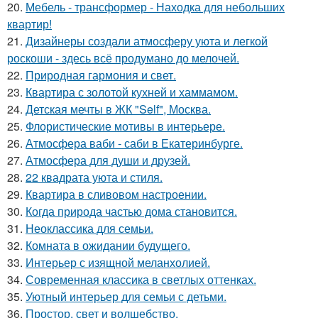
20.
Мебель - трансформер - Находка для небольших
квартир!
21.
Дизайнеры создали атмосферу уюта и легкой
роскоши - здесь всё продумано до мелочей.
22.
Природная гармония и свет.
23.
Квартира с золотой кухней и хаммамом.
24.
Детская мечты в ЖК "Self", Москва.
25.
Флористические мотивы в интерьере.
26.
Атмосфера ваби - саби в Екатеринбурге.
27.
Атмосфера для души и друзей.
28.
22 квадрата уюта и стиля.
29.
Квартира в сливовом настроении.
30.
Когда природа частью дома становится.
31.
Неоклассика для семьи.
32.
Комната в ожидании будущего.
33.
Интерьер с изящной меланхолией.
34.
Современная классика в светлых оттенках.
35.
Уютный интерьер для семьи с детьми.
36.
Простор, свет и волшебство.