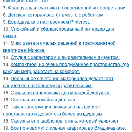
функциональностью.
7.
Французская классика в современной интерпретации.
8.
Детская, которая растёт вместе с ребёнком.
9.
Евродвушка с настроением Pinterest.
10.
Спокойный и сбалансированный интерьер для
семьи.
11.
Микс цвета и смелых решений в трёхкомнатной
квартире в Минске.
12.
Студия с характером и выразительным акцентом.
13.
Компактное, но очень продуманное пространство, где
каждый метр работает на комфорт.
14.
Необычное сочетание материалов делает этот
санузел по-настоящему выразительным.
15.
Стильная евродвушка для молодой девушки.
16.
Светлая и спокойная детская.
17.
Такая конструкция визуально расширяет
пространство и делает его более воздушным.
18.
Санузлы вне шаблонов: стиль, который удивляет.
19.
Все по-новому: стильная квартира во Владикавказе.